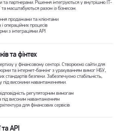
ми та партнерами. Рішення інтегруються у внутрішню IT-
 та масштабуються разом із бізнесом.
ння продажами та клієнтами
 і операційних процесів
ми з інтеграціями API
ків та фінтех
ертизу у фінансовому секторі. Створюємо сайти для
форми та інтернет-банкінг з урахуванням вимог НБУ,
их стандартів безпеки. Забезпечуємо стабільність,
ту під високими навантаженнями.
 відповідність регуляторним вимогам
а під високим навантаженням
хітектура для фінансових сервісів
 та API