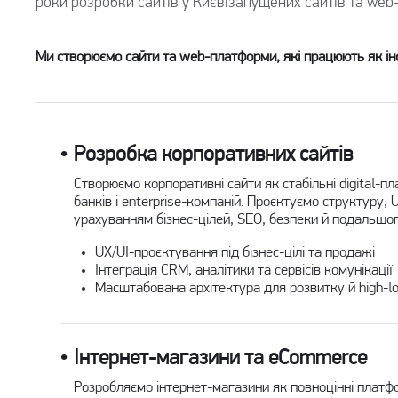
роки розробки сайтів у Києві
запущених сайтів та we
Ми створюємо сайти та web-платформи, які працюють як інс
Розробка корпоративних сайтів
Створюємо корпоративні сайти як стабільні digital-п
банків і enterprise-компаній. Проєктуємо структуру, 
урахуванням бізнес-цілей, SEO, безпеки й подальшо
UX/UI-проєктування під бізнес-цілі та продажі
Інтеграція CRM, аналітики та сервісів комунікації
Масштабована архітектура для розвитку й high-l
Інтернет-магазини та eCommerce
Розробляємо інтернет-магазини як повноцінні плат