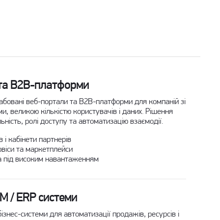
та B2B-платформи
бовані веб-портали та B2B-платформи для компаній зі
, великою кількістю користувачів і даних. Рішення
льність, ролі доступу та автоматизацію взаємодії.
в і кабінети партнерів
рвіси та маркетплейси
а під високим навантаженням
RM / ERP системи
ізнес-системи для автоматизації продажів, ресурсів і