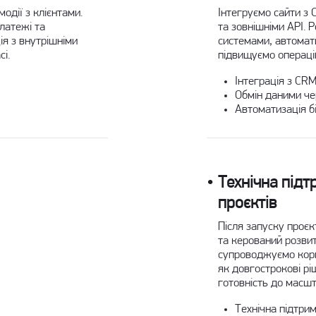
одії з клієнтами.
Інтегруємо сайти з 
латежі та
та зовнішніми API. 
ія з внутрішніми
системами, автомат
і.
підвищуємо операцій
Інтеграція з CR
Обмін даними че
Автоматизація б
Технічна підт
проєктів
Після запуску проє
та керований розвито
супроводжуємо корп
як довгострокові рі
готовність до масш
Технічна підтрим