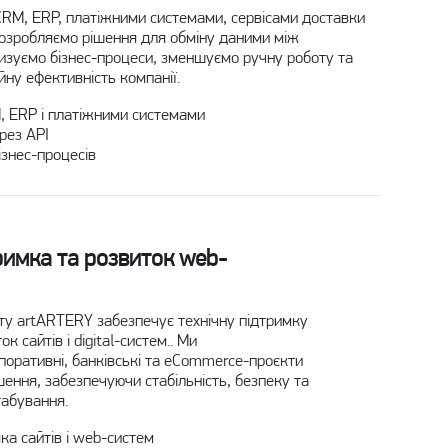
CRM, ERP, платіжними системами, сервісами доставки
Розробляємо рішення для обміну даними між
изуємо бізнес-процеси, зменшуємо ручну роботу та
ну ефективність компанії.
M, ERP і платіжними системами
рез API
ізнес-процесів
римка та розвиток web-
кту artARTERY забезпечує
технічну підтримку
к сайтів і digital-систем.. Ми
оративні, банківські та eCommerce-проєкти
шення, забезпечуючи стабільність, безпеку та
табування.
ка сайтів і web-систем