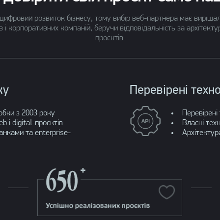
цифровий розвиток бізнесу, тому вибір веб-партнера має вирішал
в і корпоративних компаній, беручи відповідальність за архітект
проєктів.
ку
Перевірені техно
обки з 2003 року
Перевірені 
 і digital-проєктів
Власні тех
анками та enterprise-
Архітектур