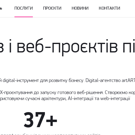
ПОСЛУГИ
ПРОЄКТИ
НОВИНИ
КОНТАКТИ
 і веб-проєктів пі
й digital-інструмент для розвитку бізнесу. Digital-агентство art
X-проєктування
до запуску готового веб-рішення. Створюємо корп
ристовуючи сучасні архітектури, AI-інтеграції та
web-інтеграції
37+