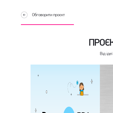
Обговорити проєкт
ПРОЄК
Від іде