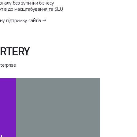
оналу без зупинки бізнесу
ктів до масштабування та SEO
ну підтримку сайтів →
ARTERY
terprise