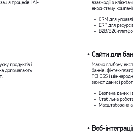
ація процесів і AI-
взаємодії з клієнта
екосистему компанії
CRM для управлі
ERP для ресурсів
B2B/B2C-платфор
Сайти для бан
уску продуктів і
Маємо глибоку експ
тика допомагають
банків, фінтех-плат
т.
PCI DSS і міжнародн
захист даних і робо
Безпека даних і
Стабільна робот
Масштабована ар
Веб-інтеграції