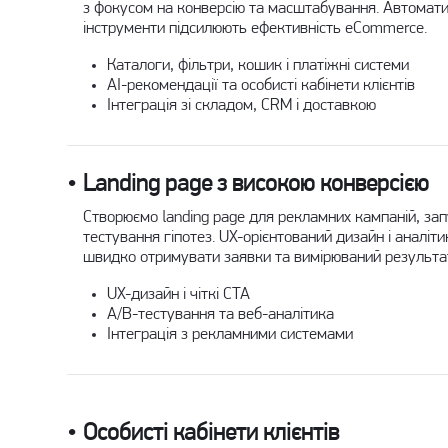
з фокусом на конверсію та масштабування. Автоматиз
інструменти підсилюють ефективність eCommerce.
Каталоги, фільтри, кошик і платіжні системи
AI-рекомендації та особисті кабінети клієнтів
Інтеграція зі складом, CRM і доставкою
Landing page з високою конверсією
Створюємо landing page для рекламних кампаній, зап
тестування гіпотез. UX-орієнтований дизайн і аналі
швидко отримувати заявки та вимірюваний результа
UX-дизайн і чіткі CTA
A/B-тестування та веб-аналітика
Інтеграція з рекламними системами
Особисті кабінети клієнтів