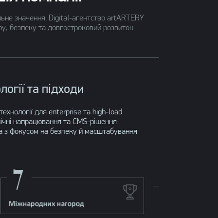
ьне значення. Digital-агентство artARTERY
уру, безпеку та довгостроковий розвиток
логії та підходи
технології для enterprise та high-load
нічні напрацювання та CMS-рішення
а з фокусом на безпеку й масштабування