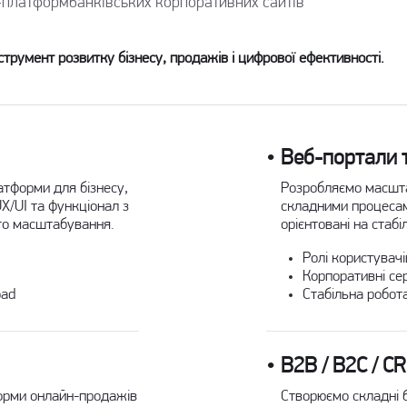
b-платформ
банківських корпоративних сайтів
трумент розвитку бізнесу, продажів і цифрової ефективності.
Веб-портали 
латформи для бізнесу,
Розробляємо масшта
UX/UI та функціонал з
складними процесами
го масштабування.
орієнтовані на стабі
Ролі користувачі
Корпоративні се
oad
Стабільна робот
B2B / B2C / C
форми онлайн-продажів
Створюємо складні б