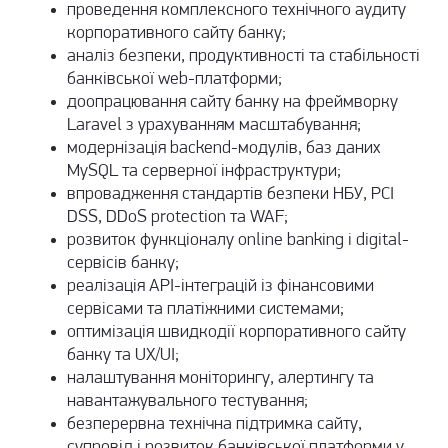
проведення комплексного технічного аудиту
корпоративного сайту банку;
аналіз безпеки, продуктивності та стабільності
банківської web-платформи;
доопрацювання сайту банку на фреймворку
Laravel з урахуванням масштабування;
модернізація backend-модулів, баз даних
MySQL та серверної інфраструктури;
впровадження стандартів безпеки НБУ, PCI
DSS, DDoS protection та WAF;
розвиток функціоналу online banking і digital-
сервісів банку;
реалізація API-інтеграцій із фінансовими
сервісами та платіжними системами;
оптимізація швидкодії корпоративного сайту
банку та UX/UI;
налаштування моніторингу, алертингу та
навантажувального тестування;
безперервна
технічна підтримка сайту
,
супровід і розвиток банківської платформи у