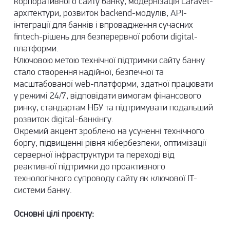
корпоративного сайту банку, модернізація Laravel-
архітектури, розвиток backend-модулів, API-
інтеграції для банків і впровадження сучасних
fintech-рішень для безперервної роботи digital-
платформи.
Ключовою метою технічної підтримки сайту банку
стало створення надійної, безпечної та
масштабованої web-платформи, здатної працювати
у режимі 24/7, відповідати вимогам фінансового
ринку, стандартам НБУ та підтримувати подальший
розвиток digital-банкінгу.
Окремий акцент зроблено на усуненні технічного
боргу, підвищенні рівня кібербезпеки, оптимізації
серверної інфраструктури та переході від
реактивної підтримки до проактивного
технологічного супроводу сайту як ключової IT-
системи банку.
Основні цілі проєкту: