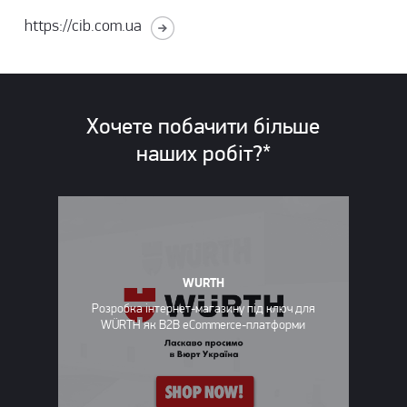
https://cib.com.ua
Хочете побачити більше
наших
робіт?*
WURTH
Розробка інтернет-магазину під ключ для
WÜRTH як B2B eCommerce-платформи