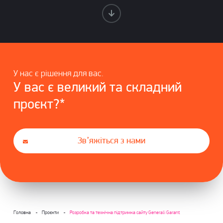
У нас є рішення для вас.
У вас є великий та складний
проєкт?*
Зв’яжіться з нами
Головна
Проєкти
Розробка та технічна підтримка сайту Generali Garant