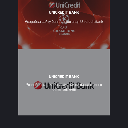
UNICREDIT BANK
Розробка сайту банківської акції UniCreditBank
UNICREDIT BANK
Розробка та технічна підтримка банківського
сайту UniCredit