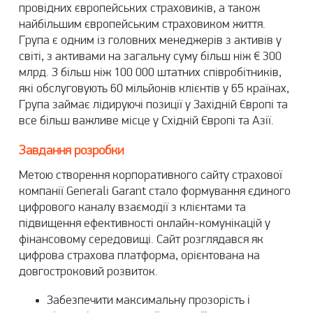
провідних європейських страховиків, а також
найбільшим європейським страховиком життя.
Група є одним із головних менеджерів з активів у
світі, з активами на загальну суму більш ніж € 300
млрд. З більш ніж 100 000 штатних співробітників,
які обслуговують 60 мільйонів клієнтів у 65 країнах,
Група займає лідируючі позиції у Західній Європі та
все більш важливе місце у Східній Європі та Азії.
Завдання розробки
Метою створення
корпоративного сайту страхової
компанії
Generali Garant стало формування єдиного
цифрового каналу взаємодії з клієнтами та
підвищення ефективності онлайн-комунікацій у
фінансовому середовищі. Сайт розглядався як
цифрова страхова платформа
, орієнтована на
довгостроковий розвиток.
Забезпечити максимальну прозорість і