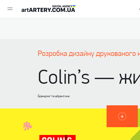
Розробка дизайну друкованого к
Colin’s — ж
Брендинг та айдентика