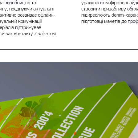
на виробництві та
урахуванням фірмової айде
ягу, поєднуючи актуальні
створити привабливу обкл
s активно розвиває офлайн-
підкреслюють denim-харак
зуальній комунікації
підготовці макетів до проф
еріалів підтримував
очках контакту з клієнтом.