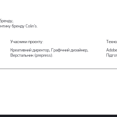
 бренду;
ентику бренду Colin’s.
Учасники проєкту:
Технол
Креативний директор, Графічний дизайнер,
Adobe
Верстальник (prepress).
Підго