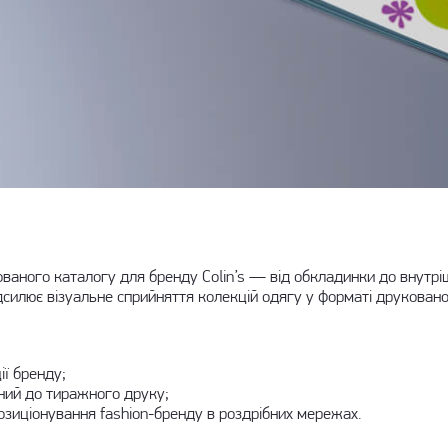
ного каталогу для бренду Colin’s — від обкладинки до внутрішні
дсилює візуальне сприйняття колекцій одягу у форматі друкованої
ї бренду;
ний до тиражного друку;
позиціонування fashion-бренду в роздрібних мережах.