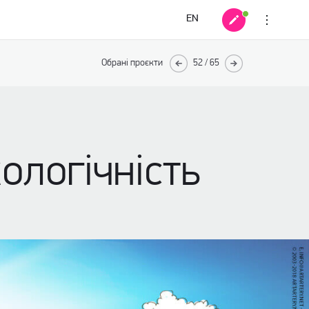
EN
Обрані проєкти
52
/
65
кологічність