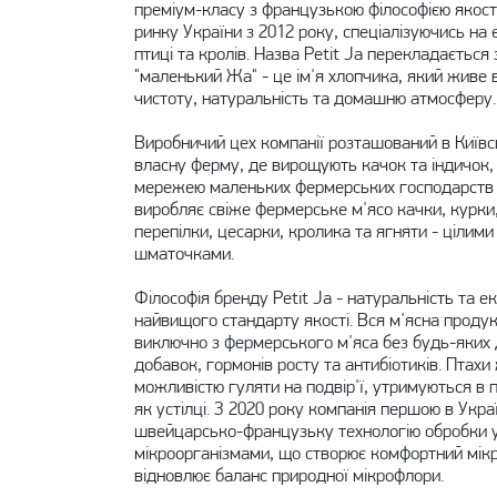
преміум-класу з французькою філософією якост
ринку України з 2012 року, спеціалізуючись на 
птиці та кролів. Назва Petit Ja перекладається
"маленький Жа" - це ім'я хлопчика, який живе в
чистоту, натуральність та домашню атмосферу.
Виробничий цех компанії розташований в Київськ
власну ферму, де вирощують качок та індичок,
мережею маленьких фермерських господарств по
виробляє свіже фермерське м'ясо качки, курки,
перепілки, цесарки, кролика та ягняти - цілим
шматочками.
Філософія бренду Petit Ja - натуральність та ек
найвищого стандарту якості. Вся м'ясна проду
виключно з фермерського м'яса без будь-яких
добавок, гормонів росту та антибіотиків. Птахи
можливістю гуляти на подвір'ї, утримуються в 
як устілці. З 2020 року компанія першою в Укра
швейцарсько-французьку технологію обробки 
мікроорганізмами, що створює комфортний мікр
відновлює баланс природної мікрофлори.