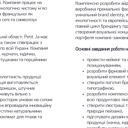
і. Компанія працює на
Комплексно розробити айд
екологічно чистому м'ясі
виробника преміальної фасо
 з французької як
унікальний brand identity,
 селі та символізує
екологічності та європейс
повний цикл брендингу під
створення візуальної конц
ій області. Petit Ja має
портфеля компанії-замовн
 а також співпрацює з
 всій Україні. Компанія
Основні завдання роботи 
 курчати, індички,
и тушками та порційними
провести неймінг та
позиціонуванням;
розробити фірмовий 
ологічність продукції
візуальний елемент 
кція виготовляється
створити логотип бр
 домішок, штучних
типографікою;
 живуть вільно з
розробити комплексн
просторих умовах на соломі
всієї продуктової лін
їні впровадила інноваційну
створити ілюстрації 
устілки натуральними
природні пейзажі);
оклімат для птахів та
підготувати дизайн-м
продукції (качка, інд