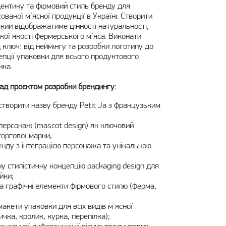
ентику та фірмовий стиль бренду для
ваної м'ясної продукції в Україні. Створити
 який відображатиме цінності натуральності,
ької якості фермерського м'яса. Виконати
 ключ: від неймінгу та розробки логотипу до
епції упаковки для всього продуктового
ика.
над проєктом розробки брендингу:
 створити назву бренду Petit Ja з французьким
персонаж (mascot design) як ключовий
торгової марки;
енду з інтеграцією персонажа та унікальною
у стилістичну концепцію packaging design для
ійки;
та графічні елементи фірмового стилю (ферма,
акети упаковки для всіх видів м'ясної
ичка, кролик, курка, перепілка);