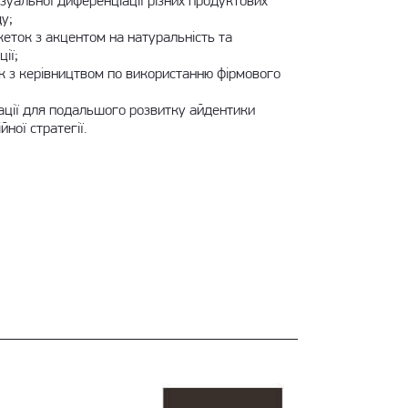
зуальної диференціації різних продуктових
ду;
кеток з акцентом на натуральність та
ії;
к з керівництвом по використанню фірмового
ції для подальшого розвитку айдентики
ної стратегії.