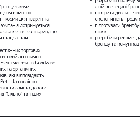
розробити систему ві
я французькими
ліній всередині брен
ідом компанії.
створити дизайн ети
і корми для тварин та
екологічність продукц
. Компанія дотримується
підготувати брендбу
о ставлення до тварин, що
стилю;
м стандартам.
розробити рекоменда
бренду та комунікацій
рестижних торгових
 широкий асортимент
ережі магазинів Goodwine
их та органічних
ів, які відповідають
Petit Ja повністю
ві їсти самі та давати
і "Сільпо" та інших