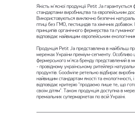
Якість м'ясної продукції Petit Ja гарантуєтьс
стандартами виробництва та європейським досв
Використовуються виключно безпечні натуральн
птиці без ГМО, пестицидів та хімічних добавок
принципів органічного фермерства та гуманног
відповідає найвищим європейським екологічни
Продукція Petit Ja представлена в найбільш п
мережах України преміум-сегменту. Особливо
фермерського м'яса бренду представлений в м
- провідному українському ритейлері натуральн
продуктів. Goodwine ретельно відбирає виробник
найвищим стандартам якості та екологічності, і 
відповідає критерію "продаємо лише те, що гото
своїм дітям". Також продукція доступна в мереж
преміальних супермаркетах по всій Україні.