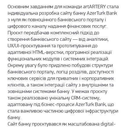
Основним завданням для команди artARTERY стала
індивідуальна розробка сайту банку AzerTurk Bank
з нуля як повноцінного банківського порталу і
цифрового каналу надання фінансових послуг.
Проєкт передбачав комплексний підхід до
створення банківського сайту — від аналітики,
UX/UI-проєктування та прототипування до
адаптивної HTML-верстки, програмної реалізації
функціональних модулів і системних інтеграцій.
Окрему увагу було приділено побудові структури
банківського порталу, логіці розділів, доступності
ключових сервісів для приватних і корпоративних
клієнтів, а також інтеграції сайту з внутрішніми та
зовнішніми системами банку. У межах проєкту
також реалізовано унікальну
CRM-систему
,
адаптовану під бізнес-процеси AzerTurk Bank, що
стала важливою частиною цифрової інфраструктури
банку.
Сайт банку проєктувався як масштабована digital-