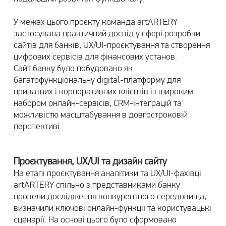
У межах цього проєкту команда artARTERY
застосувала практичний досвід у сфері
розробки
сайтів для банків
, UX/UI-проєктування та створення
цифрових сервісів для фінансових установ.
Сайт банку було побудовано як
багатофункціональну digital-платформу для
приватних і корпоративних клієнтів із широким
набором онлайн-сервісів, CRM-інтеграцій та
можливістю масштабування в довгостроковій
перспективі.
Проєктування, UX/UI та дизайн сайту
На етапі проєктування аналітики та UX/UI-фахівці
artARTERY спільно з представниками банку
провели дослідження конкурентного середовища,
визначили ключові онлайн-функції та користувацькі
сценарії. На основі цього було сформовано