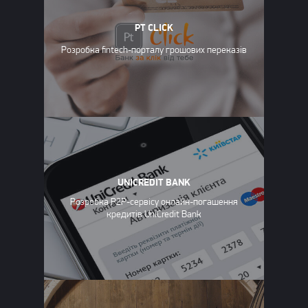
PT CLICK
Розробка fintech-порталу грошових переказів
UNICREDIT BANK
Розробка P2P-сервісу онлайн-погашення
кредитів UniCredit Bank