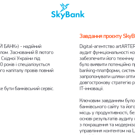
Завдання проєкту SkyB
Й БАНК») - надійний
Digital-агентство artART
алом. Заснований 8 лютого
аудит функціональності ко
Східної України під
забезпечити його технічну 
 років і спеціалізується
було виявити потенційно пр
го капіталу провів повний
banking-платформи, систем
запропонувати шляхи опти
довгострокову стратегію ро
 бути банківський сервіс.
IT-інновації.
Ключовим завданням було
банківського сайту та йог
місць у продуктивності, бе
основі результатів аудиту
з покращення та модерніза
управління контентом на L