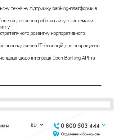
у
ксну технічну підтримку banking-платформи в
ове відстеження роботи сайту з системами
тингу
 стратегічного розвитку корпоративного
ію впровадження IT-інновацій для покращення
ендації щодо інтеграції Open Banking API та