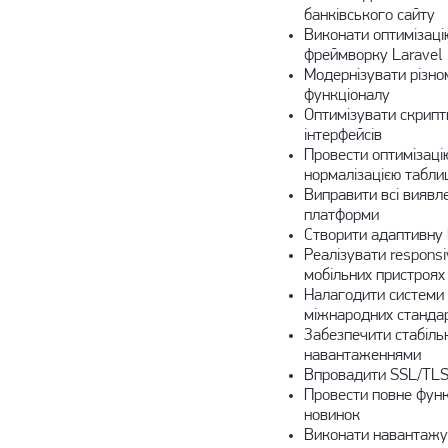
банківського сайту
Виконати оптимізаці
фреймворку Laravel
Модернізувати різно
функціоналу
Оптимізувати скрипт
інтерфейсів
Провести оптимізаці
нормалізацією табли
Виправити всі виявле
платформи
Створити адаптивну 
Реалізувати respons
мобільних пристроях (
Налагодити системи 
міжнародних стандар
Забезпечити стабіль
навантаженнями
Впровадити SSL/TLS 
Провести повне функ
новинок
Виконати навантажу