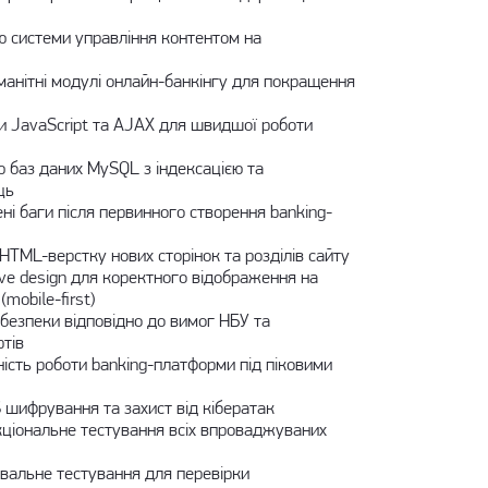
ю системи управління контентом на
манітні модулі онлайн-банкінгу для покращення
и JavaScript та AJAX для швидшої роботи
ю баз даних MySQL з індексацією та
ць
ні баги після первинного створення banking-
HTML-верстку нових сторінок та розділів сайту
ive design для коректного відображення на
mobile-first)
безпеки відповідно до вимог НБУ та
тів
ність роботи banking-платформи під піковими
шифрування та захист від кібератак
ціональне тестування всіх впроваджуваних
вальне тестування для перевірки