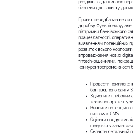
розділів з адаптивною вер
безпеки для захисту даних 
Проєкт передбачав не лиш
доробку функціоналу, але й
підтримки банківського са
працездатності, оператив
виявленням потенційних п
розвиток всього корпорат
впровадження нових digital-
fintech-рішеннями, покращ
конкурентоспроможності б
Провести комплексни
банківського сайту 
Здійснити глибокий 
технічної архітектур
Виявити потенційно п
системах CMS
Оцінити продуктивні
швидкість завантаже
Скласти детальний пе