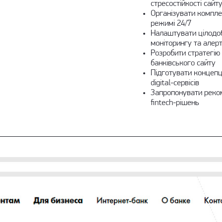
стресостійкості сайт
Організувати компле
режимі 24/7
Налаштувати цілодоб
моніторингу та алер
Розробити стратегію
банківського сайту
Підготувати концепц
digital-сервісів
Запропонувати реком
fintech-рішень