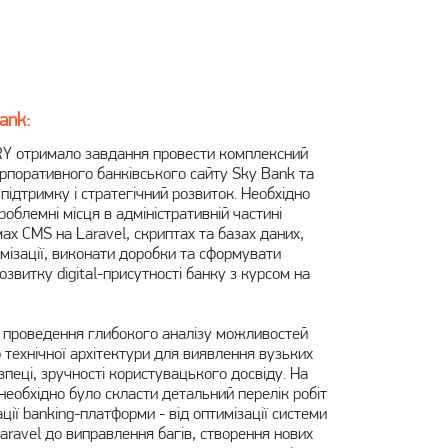
ank:
ERY отримало завдання провести комплексний
рпоративного банківського сайту Sky Bank та
підтримку і стратегічний розвиток. Необхідно
облемні місця в адміністративній частині
ах CMS на Laravel, скриптах та базах даних,
мізації, виконати доробки та сформувати
звитку digital-присутності банку з курсом на
 проведення глибокого аналізу можливостей
о технічної архітектури для виявлення вузьких
зпеці, зручності користувацького досвіду. На
 необхідно було скласти детальний перелік робіт
ції banking-платформи - від оптимізації системи
aravel до виправлення багів, створення нових