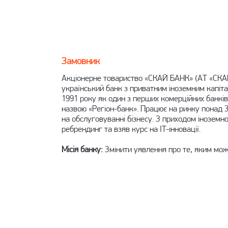
Замовник
Акціонерне товариство «СКАЙ БАНК» (АТ «СКА
український банк з приватним іноземним капіт
1991 року як один з перших комерційних банків 
назвою «Регіон-банк». Працює на ринку понад 30
на обслуговуванні бізнесу. З приходом іноземно
ребрендинг та взяв курс на IT-інновації.
Місія банку:
Змінити уявлення про те, яким може