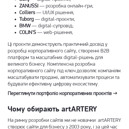
ZANUSSI
— розробка онлайн-гри;
Colliers
— UI/UX рішення;
Tuborg
— digital-проєкти;
BMW
—
digital-супровід
;
COLIN'S
—
web-рішення
;
Ці проєкти демонструють практичний досвід у
розробці корпоративного сайту, створенні B2B
платформ та масштабних digital-рішень для
великого бізнесу. Комплексна розробка
корпоративного сайту під ключ дозволяє компаніям
масштабувати продажі, автоматизувати процеси та
будувати ефективну цифрову екосистему.
Переглянути
портфоліо корпоративних проєктів
→
Чому обирають artARTERY
На ринку розробки сайтів ми не новачки: artARTERY
створює сайти для бізнесу з 2003 року, і за цей час