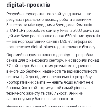
digital-проєктів
Розробка корпоративного сайту під ключ — це
результат реального досвіду роботи з великим
бізнесом та міжнародними брендами. Компанія
artARTERY розробляє сайти у Києві з 2003 року, і за
цей час було реалізовано понад 650 різних проєктів
— від корпоративних сайтів і B2B-платформ до
комплексних digital-рішень для великого бізнесу.
Окремий напрямок нашого досвіду — розробка
сайтів для фінансового сектору: ми створили понад
37 сайтів для банків, тому розуміємо підвищені
вимоги до безпеки, надійності та відмовостійкості
систем. Цей досвід ми переносимо і в розробку
корпоративних сайтів — навіть якщо клієнт не є
банком, його сайт отримує той самий рівень
технічного захисту та стабільності, який ми
застосовуємо у банківських проєктах.
Нижче представлений лише невеликий список