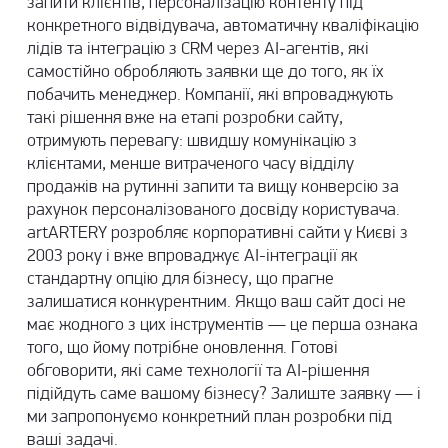
запити клієнтів, персоналізацію контенту під
конкретного відвідувача, автоматичну кваліфікацію
лідів та інтеграцію з CRM через AI-агентів, які
самостійно обробляють заявки ще до того, як їх
побачить менеджер. Компанії, які впроваджують
такі рішення вже на етапі розробки сайту,
отримують перевагу: швидшу комунікацію з
клієнтами, менше витраченого часу відділу
продажів на рутинні запити та вищу конверсію за
рахунок персоналізованого досвіду користувача.
artARTERY розробляє корпоративні сайти у Києві з
2003 року і вже впроваджує AI-інтеграції як
стандартну опцію для бізнесу, що прагне
залишатися конкурентним. Якщо ваш сайт досі не
має жодного з цих інструментів — це перша ознака
того, що йому потрібне оновлення. Готові
обговорити, які саме технології та AI-рішення
підійдуть саме вашому бізнесу? Залиште заявку — і
ми запропонуємо конкретний план розробки під
ваші задачі.