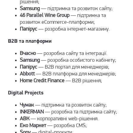
рішення
;
Samsung
—
підтримка та розвиток сайту
;
46 Parallel Wine Group
—
підтримка та
розвиток eCommerce-платформи
;
Папірус
— розробка інтернет-магазину.
B2B та платформи
Вчасно
—
розробка сайту та інтеграції
.
Samsung
—
розробка особистого кабінету
;
Папірус
— B2B портал для менеджерів;
Abbott
— B2B платформа для менеджерів;
Home Credit Finance
—
B2B рішення
;
Digital Projects
Чумак
—
підтримка та розвиток сайту
;
INKERMAN
—
розробка та підтримка сайту
;
АВК
— корпоративні web-рішення.
Еко Маркет
—
розробка CMS
;
Sony
— digital-проєкти;