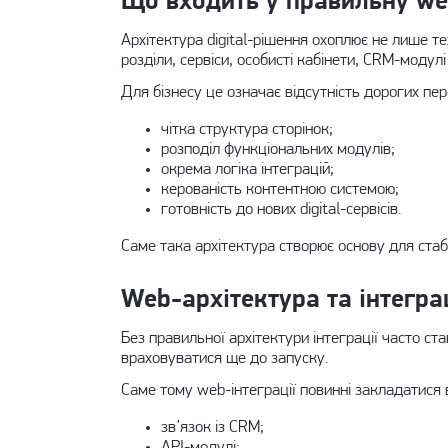
Що входить у правильну we
Архітектура digital-рішення охоплює не лише те
розділи, сервіси, особисті кабінети, CRM-модулі
Для бізнесу це означає відсутність дорогих пер
чітка структура сторінок;
розподіл функціональних модулів;
окрема логіка інтеграцій;
керованість контентною системою;
готовність до нових digital-сервісів.
Саме така архітектура створює основу для стаб
Web-архітектура та інтеграц
Без правильної архітектури інтеграції часто ста
враховуватися ще до запуску.
Саме тому
web-інтеграції
повинні закладатися в
зв’язок із CRM;
API-модулі;