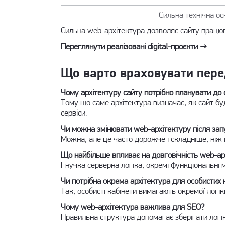
Сильна технічна о
Сильна web-архітектура дозволяє сайту працю
Переглянути реалізовані digital-проєкти →
Що варто враховувати пере
Чому архітектуру сайту потрібно планувати до
Тому що саме архітектура визначає, як сайт бу
сервіси.
Чи можна змінювати web-архітектуру після зап
Можна, але це часто дорожче і складніше, ніж 
Що найбільше впливає на довговічність web-ар
Гнучка серверна логіка, окремі функціональні 
Чи потрібна окрема архітектура для особистих 
Так, особисті кабінети вимагають окремої логік
Чому web-архітектура важлива для SEO?
Правильна структура допомагає зберігати логік