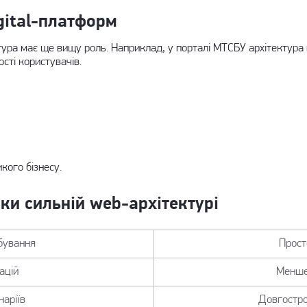
gital-платформ
тура має ще вищу роль. Наприклад, у
порталі МТСБУ
архітектура
сті користувачів.
кого бізнесу.
ки сильній web-архітектурі
бування
Прост
рацій
Менше
наріїв
Довгостро