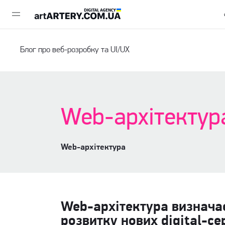
Блог про веб-розробку та UI/UX
Web-архітектура
Web-архітектура
Web-архітектура визначає
розвитку нових digital-се