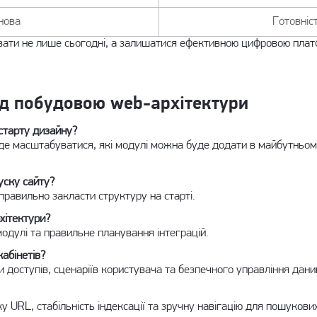
снова
Готовніс
вати не лише сьогодні, а залишатися ефективною цифровою плат
д побудовою web-архітектури
 старту дизайну?
де масштабуватися, які модулі можна буде додати в майбутньому і
уску сайту?
правильно закласти структуру на старті.
хітектури?
модулі та правильне планування інтеграцій.
кабінетів?
и доступів, сценаріїв користувача та безпечного управління дани
у URL, стабільність індексації та зручну навігацію для пошукови