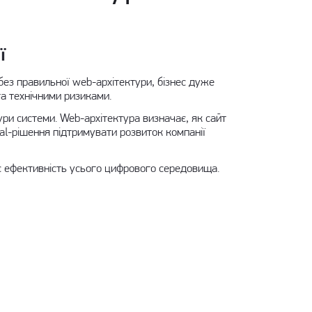
ї
без правильної web-архітектури, бізнес дуже
а технічними ризиками.
ури системи. Web-архітектура визначає, як сайт
tal-рішення підтримувати розвиток компанії
ає ефективність усього цифрового середовища.