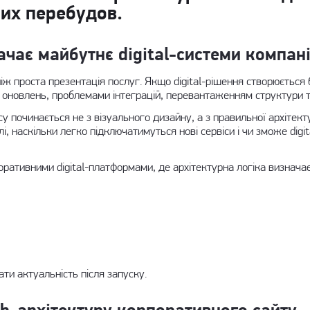
них перебудов.
чає майбутнє digital-системи компані
іж проста презентація послуг. Якщо digital-рішення створюється 
оновлень, проблемами інтеграцій, перевантаженням структури т
у починається не з візуального дизайну, а з правильної архітект
 наскільки легко підключатимуться нові сервіси і чи зможе digi
поративними
digital-платформами
, де архітектурна логіка визнач
ти актуальність після запуску.