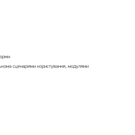
орми.
лькома сценаріями користування, модулями