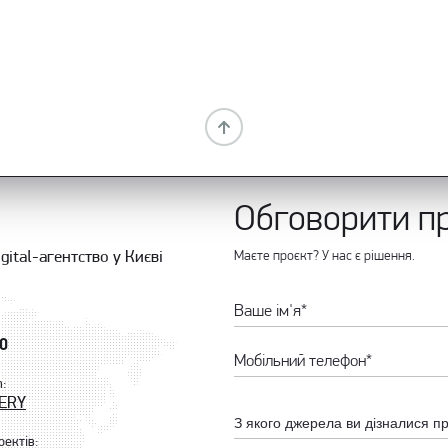
Обговорити п
gital-агентство у Києві
Маєте проєкт? У нас є рішення.
80
m:
TERY
З якого джерела ви дізналися п
оектів: