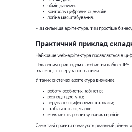
обмін даними;
контроль цифрових сценаріїв;
логіка масштабування.
Чим сильніша архітектура, тим простіше бізнесу
Практичний приклад складн
Найкраще web-архітектура проявляється в цифр
Показовим прикладом є
особистий кабінет IPS
,
взаємодії та керування даними.
У таких системах архітектура визначає:
роботу особистих кабінетів;
розподіл доступів;
керування цифровими потоками;
стабільність сценаріїв;
можливість розвитку нових сервісів.
Саме такі проєкти показують реальний рівень w