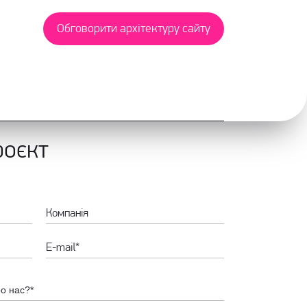
Обговорити архітектуру сайту
роєкт
ро нас?*