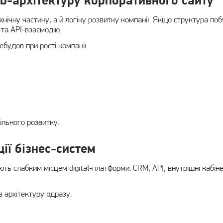
b-архітектуру корпоративного сайту
хнічну частину, а й логіку розвитку компанії. Якщо структура по
 та API-взаємодію.
ебудов при рості компанії.
ільного розвитку.
ії бізнес-систем
ють слабким місцем digital-платформи. CRM, API, внутрішні кабіне
 архітектуру одразу.