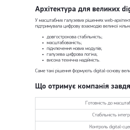
Архітектура для великих di
У масштабних галузевих рішеннях web-архітек
підтримувала цифрову взаємодію великої кілько
довгострокова стабільність;
масштабованість;
підключення нових модулів;
галузева цифрова логіка;
висока технічна надійність.
Саме такі рішення формують digital-основу вели
Що отримує компанія завдя
Готовність до масшта
Стабільність інтег
Контроль digital-сце