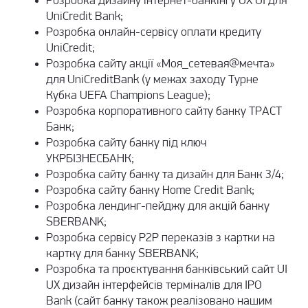
Розробка дизайну інтернет-банкінгу UX UI для
UniCredit Bank;
Розробка онлайн-сервісу оплати кредиту
UniCredit;
Розробка сайту акції «Моя_сетевая@мечта»
для UniCreditBank (у межах заходу Турне
Кубка UEFA Champions League);
Розробка корпоративного сайту
банку ТРАСТ
Банк;
Розробка сайту банку під ключ
УКРБIЗНЕСБАНК;
Розробка сайту банку та дизайн для Банк 3/4;
Розробка сайту банку Home Credit Bank;
Розробка лендинг-пейджу для акцій банку
SBERBANK;
Розробка сервісу P2P переказів з картки на
картку для банку SBERBANK;
Розробка та проєктування банківський сайт UI
UX дизайн інтерфейсів терміналів для IPO
Bank (сайт банку також реалізовано нашим