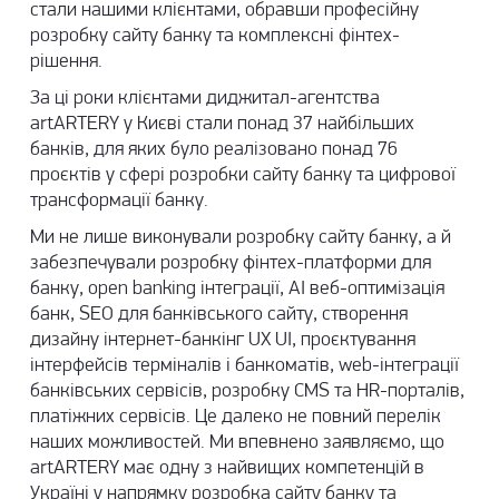
стали нашими клієнтами, обравши професійну
розробку сайту банку та комплексні фінтех-
рішення.
За ці роки клієнтами диджитал-агентства
artARTERY у Києві стали понад 37 найбільших
банків, для яких було реалізовано понад 76
проєктів у сфері розробки сайту банку та цифрової
трансформації банку.
Ми не лише виконували розробку сайту банку, а й
забезпечували розробку фінтех-платформи для
банку, open banking інтеграції, AI веб-оптимізація
банк, SEO для банківського сайту, створення
дизайну інтернет-банкінг UX UI, проєктування
інтерфейсів терміналів і банкоматів, web-інтеграції
банківських сервісів, розробку CMS та HR-порталів,
платіжних сервісів. Це далеко не повний перелік
наших можливостей. Ми впевнено заявляємо, що
artARTERY має одну з найвищих компетенцій в
Україні у напрямку розробка сайту банку та