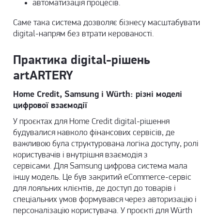
автоматизація процесів.
Саме така система дозволяє бізнесу масштабувати
digital-напрям без втрати керованості.
Практика digital-рішень
artARTERY
Home Credit
,
Samsung
і
Würth
: різні моделі
цифрової взаємодії
У проєктах для Home Credit digital-рішення
будувалися навколо фінансових сервісів, де
важливою була структурована логіка доступу, ролі
користувачів і внутрішня взаємодія з
сервісами. Для Samsung цифрова система мала
іншу модель. Це був закритий eCommerce-сервіс
для лояльних клієнтів, де доступ до товарів і
спеціальних умов формувався через авторизацію і
персоналізацію користувача. У проєкті для Würth