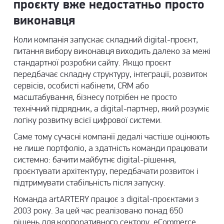
проєкту вже недостатньо просто
виконавця
Коли компанія запускає складний digital-проєкт,
питання вибору виконавця виходить далеко за межі
стандартної розробки сайту. Якщо проєкт
передбачає складну структуру, інтеграції, розвиток
сервісів, особисті кабінети, CRM або
масштабування, бізнесу потрібен не просто
технічний підрядник, а digital-партнер, який розуміє
логіку розвитку всієї цифрової системи.
Саме тому сучасні компанії дедалі частіше оцінюють
не лише портфоліо, а здатність команди працювати
системно: бачити майбутнє digital-рішення,
проєктувати архітектуру, передбачати розвиток і
підтримувати стабільність після запуску.
Команда
artARTERY працює з digital-проєктами
з
2003 року. За цей час реалізовано понад 650
рішень для корпоративного сектору, eCommerce,