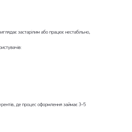
виглядає застарілим або працює нестабільно,
ристувачів:
урентів, де процес оформлення займає 3–5