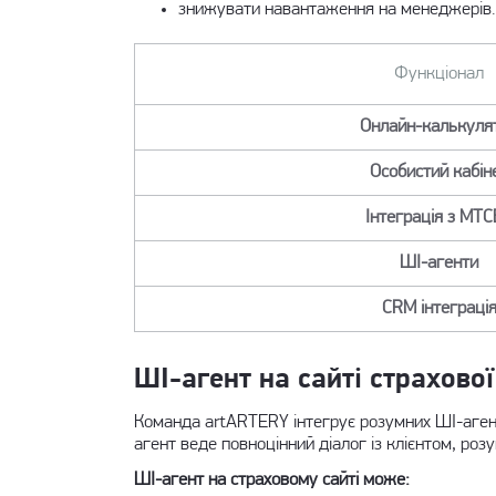
знижувати навантаження на менеджерів.
Функціонал
Онлайн-калькуля
Особистий кабін
Інтеграція з МТ
ШІ-агенти
CRM інтеграці
ШІ-агент на сайті страхової
Команда artARTERY інтегрує розумних ШІ-агенті
агент веде повноцінний діалог із клієнтом, ро
ШІ-агент на страховому сайті може: