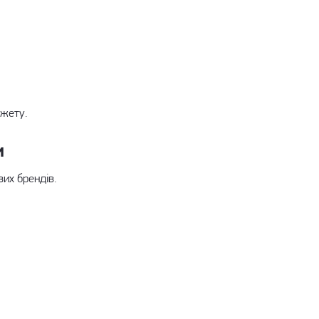
джету.
и
их брендів.