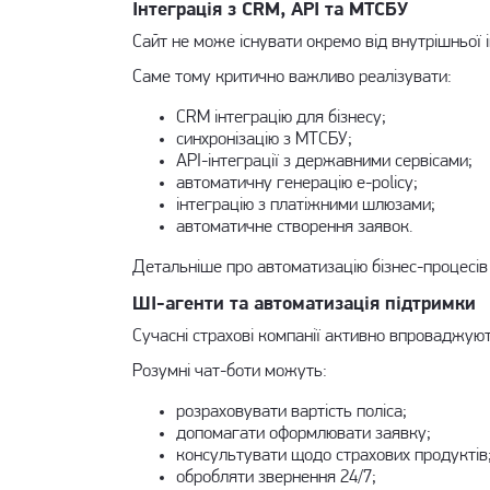
Інтеграція з CRM, API та МТСБУ
Сайт не може існувати окремо від внутрішньої 
Саме тому критично важливо реалізувати:
CRM інтеграцію для бізнесу;
синхронізацію з МТСБУ;
API-інтеграції з державними сервісами;
автоматичну генерацію e-policy;
інтеграцію з платіжними шлюзами;
автоматичне створення заявок.
Детальніше про автоматизацію бізнес-процесів
ШІ-агенти та автоматизація підтримки
Сучасні страхові компанії активно впроваджують
Розумні чат-боти можуть:
розраховувати вартість поліса;
допомагати оформлювати заявку;
консультувати щодо страхових продуктів
обробляти звернення 24/7;