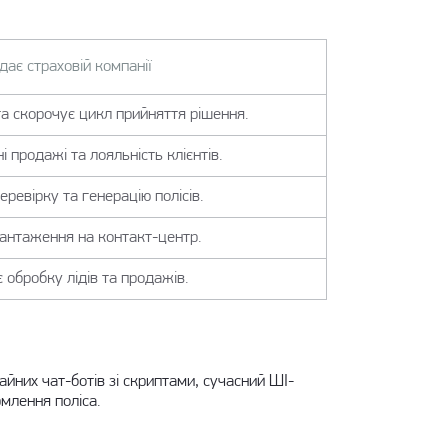
дає страховій компанії
та скорочує цикл прийняття рішення.
 продажі та лояльність клієнтів.
ревірку та генерацію полісів.
антаження на контакт-центр.
 обробку лідів та продажів.
айних чат-ботів зі скриптами, сучасний ШІ-
рмлення поліса.