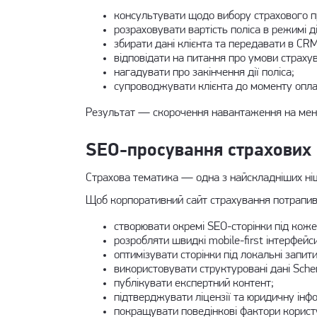
консультувати щодо вибору страхового п
розраховувати вартість поліса в режимі д
збирати дані клієнта та передавати в CRM
відповідати на питання про умови страхув
нагадувати про закінчення дії поліса;
супроводжувати клієнта до моменту опла
Результат — скорочення навантаження на мене
SEO-просування страхових 
Страхова тематика — одна з найскладніших ніш
Щоб корпоративний сайт страхування потрапив 
створювати окремі SEO-сторінки під коже
розробляти швидкі mobile-first інтерфейси
оптимізувати сторінки під локальні запити
використовувати структуровані дані Sche
публікувати експертний контент;
підтверджувати ліцензії та юридичну інф
покращувати поведінкові фактори користу