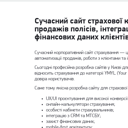
Сучасний сайт страхової
продажів полісів, інтегра
фінансових даних клієнтів
Сучасний корпоративний сайт страхування — це
автоматизації продажів, роботи з клієнтами та 
Сьогодні професійна
розробка сайтів у Києві
для
відносить страхування до категорії YMYL (Your 
довіра користувачів.
Саме тому якісна розробка сайту для страхової
UX/UI проєктування для високої конверсії
онлайн-калькулятори страхування;
особисті кабінети страхувальників;
інтеграцію з CRM та МТСБУ;
захист фінансових даних;
mobile-first архітектуру;