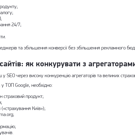
родукту;
іалогу;
;
ання 24/7;
ти.
джерів та збільшення конверсії без збільшення рекламного бю
сайтів: як конкурувати з агрегаторам
 у SEO через високу конкуренцію агрегаторів та великих страхов
у ТОП Google, необхідно:
н страховий продукт;
;
 («страхування Київ»);
ma.org;
ормацію;
вачів.