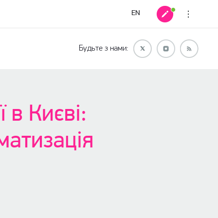
EN
Будьте з нами:
 в Києві:
матизація