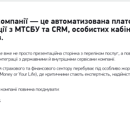
 компанії — це автоматизована пла
ції з МТСБУ та CRM, особистих кабін
.
 вже не просто презентаційна сторінка з переліком послуг, а п
інтеграції з державними й внутрішніми сервісами компанії.
 страхового та фінансового сектору перебуває під особливо жо
Money or Your Life), де критичними стають експертність, надійніс
 компанії повинна поєднувати:
;