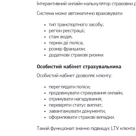
Інтерактивний
онлайн-калькулятор страховки
д
Система може автоматично враховувати:
тип транспортного засобу;
регіон реєстрації;
стаж водія;
термін дії поліса;
розмір франшизи;
додаткові страхові ризики.
Особистий кабінет страхувальника
Особистий кабінет дозволяє клієнту:
переглядати поліси;
продовжувати страхування онлайн;
отримувати нагадування;
перевіряти статус виплат;
завантажувати документи;
оформлювати страхові випадки.
Такий функціонал значно підвищує LTV клієнта