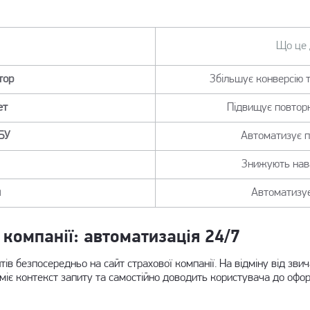
Що це 
тор
Збільшує конверсію 
ет
Підвищує повторні
СБУ
Автоматизує пе
Знижують нав
я
Автоматизує
 компанії: автоматизація 24/7
в безпосередньо на сайт страхової компанії. На відміну від звич
зуміє контекст запиту та самостійно доводить користувача до офо