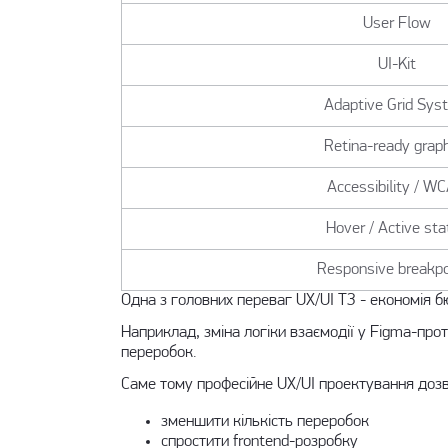
User Flow
UI-Kit
Adaptive Grid Sys
Retina-ready grap
Accessibility / W
Hover / Active sta
Responsive breakpo
Одна з головних переваг UX/UI ТЗ - економія 
Наприклад, зміна логіки взаємодії у Figma-прот
переробок.
Саме тому професійне UX/UI проектування дозв
зменшити кількість переробок
спростити frontend-розробку