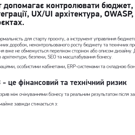
т допомагає контролювати бюджет, 
теграції, UX/UI архітектура, OWASP,
оєктах.
рмальність для старту проєкту, а інструмент управління бюджетом
чних доробок, неконтрольованого росту бюджету та технічних про
ня вже не обмежується переліком сторінок або описом дизайну. 
 архітектури, безпеки, SEO та масштабування бізнесу.
граціями, особистими кабінетами, ERP-системами та складною бізн
 - це фінансовий та технічний ризик
озрив між очікуваннями бізнесу та реальним результатом після за
 майже завжди стикається з: