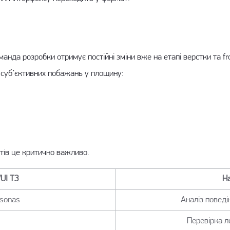
манда розробки отримує постійні зміни вже на етапі верстки та fr
 суб’єктивних побажань у площину:
ктів це критично важливо.
/UI ТЗ
Н
rsonas
Аналіз поведі
Перевірка л