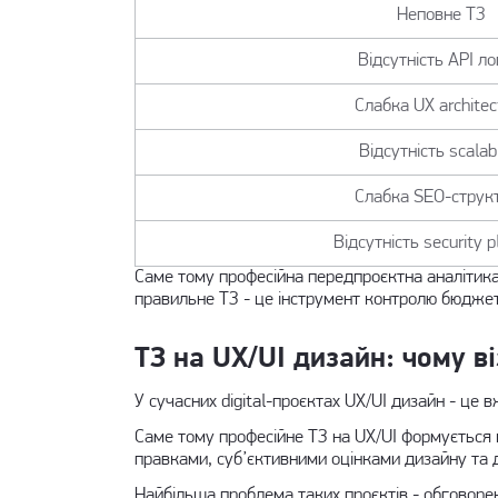
Неповне ТЗ
Відсутність API ло
Слабка UX architec
Відсутність scalabi
Слабка SEO-струк
Відсутність security p
Саме тому професійна передпроєктна аналітика
правильне ТЗ - це інструмент контролю бюджету
ТЗ на UX/UI дизайн: чому в
У сучасних digital-проєктах UX/UI дизайн - це 
Саме тому професійне ТЗ на UX/UI формується 
правками, суб’єктивними оцінками дизайну та
Найбільша проблема таких проєктів - обговоре