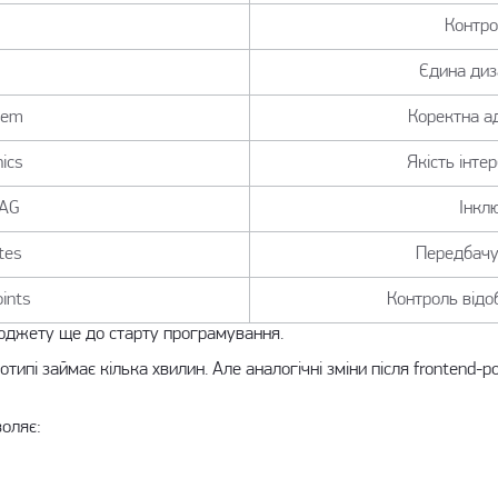
Контро
Єдина диз
tem
Коректна а
hics
Якість інте
CAG
Інклю
tes
Передбачу
ints
Контроль відо
бюджету ще до старту програмування.
отипі займає кілька хвилин. Але аналогічні зміни після frontend
оляє: