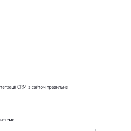
нтеграції CRM із сайтом
правильне
системи.