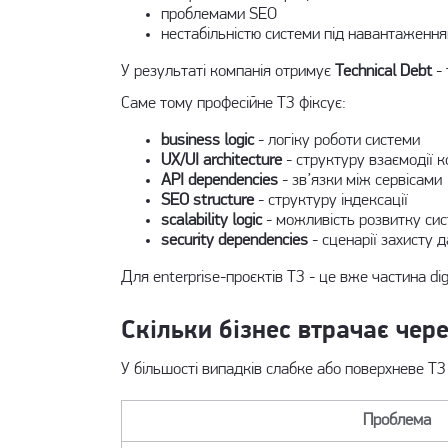
проблемами SEO
нестабільністю системи під навантаженн
У результаті компанія отримує
Technical Debt
- 
Саме тому професійне ТЗ фіксує:
business logic
- логіку роботи системи
UX/UI architecture
- структуру взаємодії 
API dependencies
- зв’язки між сервісами
SEO structure
- структуру індексації
scalability logic
- можливість розвитку си
security dependencies
- сценарії захисту 
Для enterprise-проєктів ТЗ - це вже частина dig
Скільки бізнес втрачає чер
У більшості випадків слабке або поверхневе ТЗ
Проблема