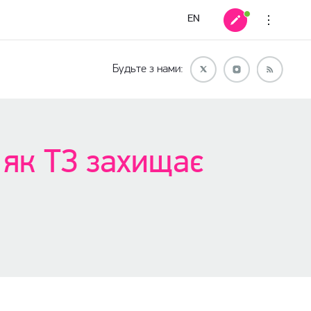
EN
Будьте з нами:
 як ТЗ захищає