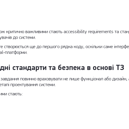
ж критично важливими стають accessibility requirements та станд
увачів до системи.
ure створюється ще до першого рядка коду, оскільки саме інтерфе
al-платформи.
дні стандарти та безпека в основі ТЗ
чне завдання повинно враховувати не лише функціонал або дизайн,
етапі проектування системи.
ними стають: