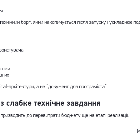
ям
технічний борг, який накопичується після запуску і ускладнює п
користувача
стеми
даних
ital-архітектури, а не “документ для програміста”.
ез слабке технічне завдання
 призводить до перевитрати бюджету ще на етапі реалізації.
М