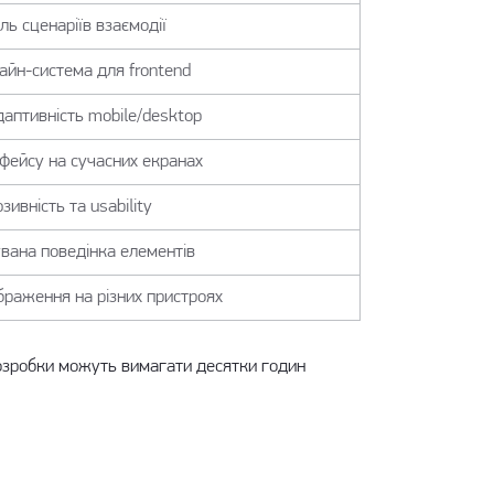
ль сценаріїв взаємодії
айн-система для frontend
даптивність mobile/desktop
рфейсу на сучасних екранах
зивність та usability
вана поведінка елементів
браження на різних пристроях
-розробки можуть вимагати десятки годин