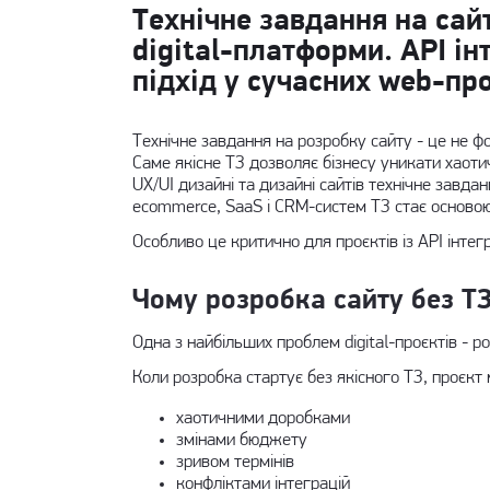
Технічне завдання на сай
digital-платформи. API ін
підхід у сучасних web-пр
Технічне завдання на розробку сайту - це не фо
Саме якісне ТЗ дозволяє бізнесу уникати хаоти
UX/UI дизайні
та
дизайні сайтів
технічне завдан
ecommerce, SaaS і CRM-систем ТЗ стає основою
Особливо це критично для проєктів із API інте
Чому розробка сайту без ТЗ
Одна з найбільших проблем digital-проєктів - р
Коли розробка стартує без якісного ТЗ, проєкт
хаотичними доробками
змінами бюджету
зривом термінів
конфліктами інтеграцій