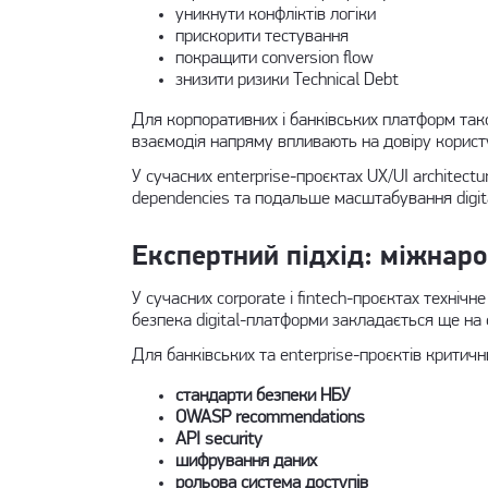
уникнути конфліктів логіки
прискорити тестування
покращити conversion flow
знизити ризики Technical Debt
Для корпоративних і банківських платформ тако
взаємодія напряму впливають на довіру корист
У сучасних enterprise-проєктах UX/UI architect
dependencies та подальше масштабування digit
Експертний підхід: міжнаро
У сучасних corporate і fintech-проєктах техні
безпека digital-платформи закладається ще на 
Для банківських та enterprise-проєктів критич
стандарти безпеки НБУ
OWASP recommendations
API security
шифрування даних
рольова система доступів