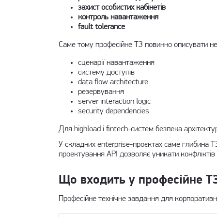
захист особистих кабінетів
контроль навантаження
fault tolerance
Саме тому професійне ТЗ повинно описувати не 
сценарії навантаження
систему доступів
data flow architecture
резервування
server interaction logic
security dependencies
Для highload і fintech-систем безпека архітект
У складних enterprise-проєктах саме глибина Т
проектування API дозволяє уникати конфліктів 
Що входить у професійне Т
Професійне технічне завдання для корпоративно