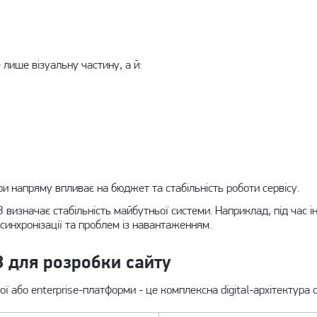
лише візуальну частину, а й:
ури напряму впливає на бюджет та стабільність роботи сервісу.
З визначає стабільність майбутньої системи. Наприклад, під час
і
синхронізації та проблем із навантаженням.
З для розробки сайту
ї або enterprise-платформи - це комплексна digital-архітектура 