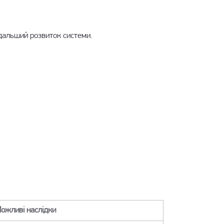
одальший розвиток системи.
ожливі наслідки