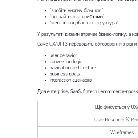
“зробіть кнопку більшою”
“пограйтеся зі шрифтами”
“мені не подобається структура”
У результаті дизайн втрачає бізнес-логіку, а ко
Саме UX/UI ТЗ переводить обговорення з рівня
user behavior
conversion logic
navigation architecture
business goals
interaction сценаріїв
Для enterprise, SaaS, fintech і ecommerce-проє
Що фіксується у UX
User Research & Pe
Wireframes