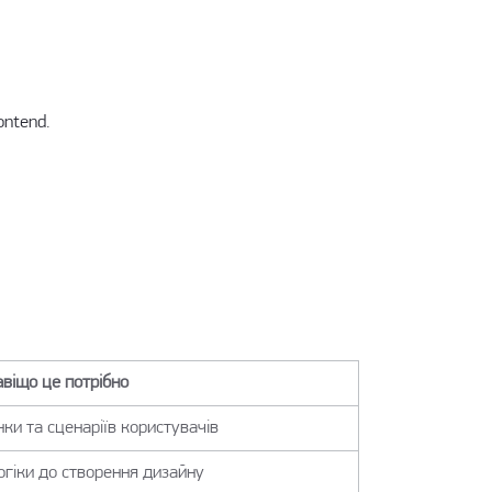
ontend.
авіщо це потрібно
нки та сценаріїв користувачів
огіки до створення дизайну