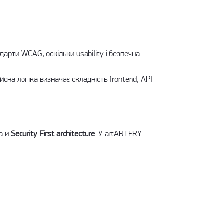
арти WCAG, оскільки usability і безпечна
йсна логіка визначає складність frontend, API
 а й
Security First architecture
. У artARTERY