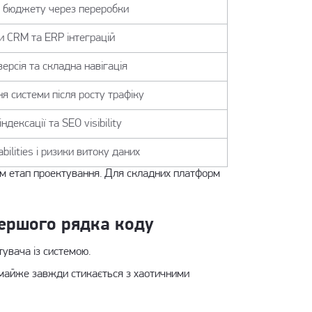
 бюджету через переробки
 CRM та ERP інтеграцій
ерсія та складна навігація
 системи після росту трафіку
ндексації та SEO visibility
ilities і ризики витоку даних
ам етап проектування. Для складних платформ
першого рядка коду
тувача із системою.
с майже завжди стикається з хаотичними