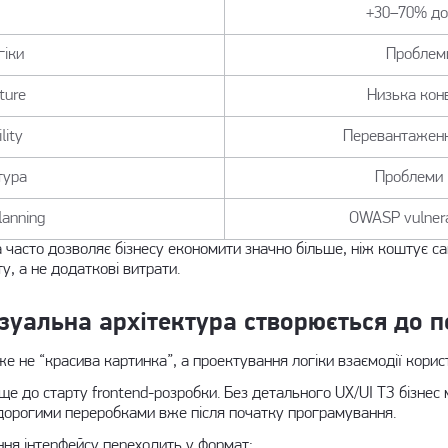
+30–70% до
гіки
Проблеми
ture
Низька конв
lity
Перевантаження
тура
Проблеми і
lanning
OWASP vulnerab
 часто дозволяє бізнесу економити значно більше, ніж коштує с
, а не додаткові витрати.
ізуальна архітектура створюється до 
вже не “красива картинка”, а проектування логіки взаємодії корис
ще до старту frontend-розробки. Без детального UX/UI ТЗ бізне
 дорогими переробками вже після початку програмування.
ння інтерфейсу переходить у формат: