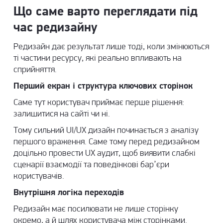
Що саме варто переглядати під
час редизайну
Редизайн дає результат лише тоді, коли змінюються
ті частини ресурсу, які реально впливають на
сприйняття.
Перший екран і структура ключових сторінок
Саме тут користувач приймає перше рішення:
залишитися на сайті чи ні.
Тому сильний
UI/UX дизайн
починається з аналізу
першого враження. Саме тому перед редизайном
доцільно провести
UX аудит
, щоб виявити слабкі
сценарії взаємодії та поведінкові бар’єри
користувачів.
Внутрішня логіка переходів
Редизайн має посилювати не лише сторінку
окремо, а й шлях користувача між сторінками.