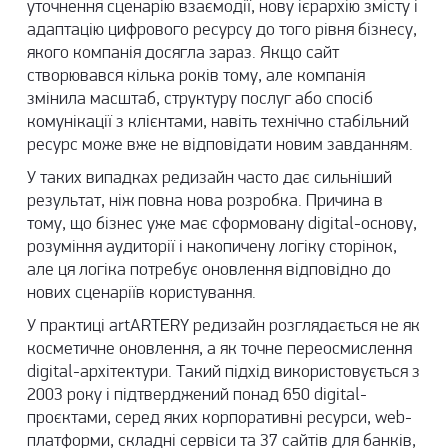
уточнення сценарію взаємодії, нову ієрархію змісту і
адаптацію цифрового ресурсу до того рівня бізнесу,
якого компанія досягла зараз. Якщо сайт
створювався кілька років тому, але компанія
змінила масштаб, структуру послуг або спосіб
комунікації з клієнтами, навіть технічно стабільний
ресурс може вже не відповідати новим завданням.
У таких випадках редизайн часто дає сильніший
результат, ніж повна нова розробка. Причина в
тому, що бізнес уже має сформовану digital-основу,
розуміння аудиторії і накопичену логіку сторінок,
але ця логіка потребує оновлення відповідно до
нових сценаріїв користування.
У практиці
artARTERY
редизайн розглядається не як
косметичне оновлення, а як точне переосмислення
digital-архітектури. Такий підхід використовується з
2003 року і підтверджений понад 650 digital-
проєктами, серед яких корпоративні ресурси, web-
платформи, складні сервіси та 37 сайтів для банків,