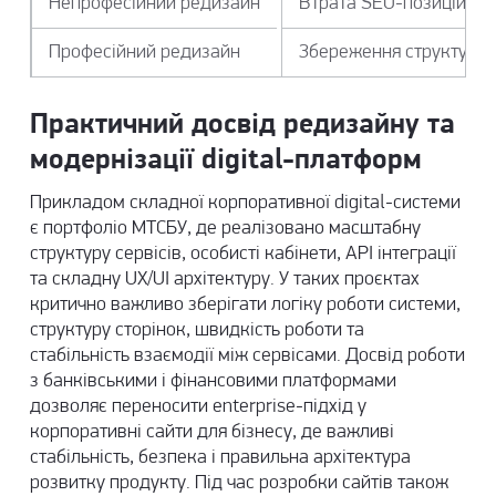
Непрофесійний редизайн
Втрата SEO-позицій
Професійний редизайн
Збереження структури і
Практичний досвід редизайну та
модернізації digital-платформ
Прикладом складної корпоративної digital-системи
є
портфоліо МТСБУ
, де реалізовано масштабну
структуру сервісів, особисті кабінети, API інтеграції
та складну UX/UI архітектуру. У таких проєктах
критично важливо зберігати логіку роботи системи,
структуру сторінок, швидкість роботи та
стабільність взаємодії між сервісами. Досвід роботи
з банківськими і фінансовими платформами
дозволяє переносити enterprise-підхід у
корпоративні сайти для бізнесу, де важливі
стабільність, безпека і правильна архітектура
розвитку продукту. Під час
розробки сайтів
також