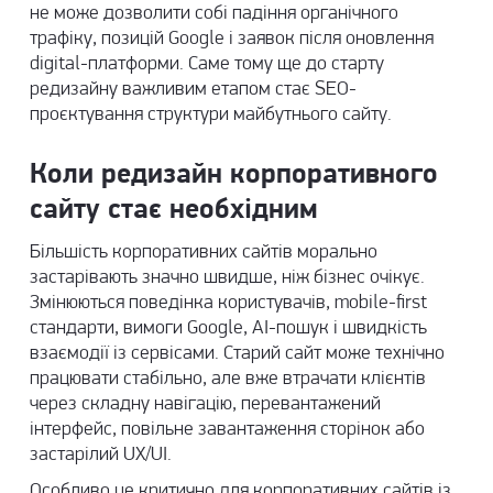
не може дозволити собі падіння органічного
трафіку, позицій Google і заявок після оновлення
digital-платформи. Саме тому ще до старту
редизайну важливим етапом стає
SEO-
проєктування
структури майбутнього сайту.
Коли редизайн корпоративного
сайту стає необхідним
Більшість корпоративних сайтів морально
застарівають значно швидше, ніж бізнес очікує.
Змінюються поведінка користувачів, mobile-first
стандарти, вимоги Google, AI-пошук і швидкість
взаємодії із сервісами. Старий сайт може технічно
працювати стабільно, але вже втрачати клієнтів
через складну навігацію, перевантажений
інтерфейс, повільне завантаження сторінок або
застарілий UX/UI.
Особливо це критично для корпоративних сайтів із