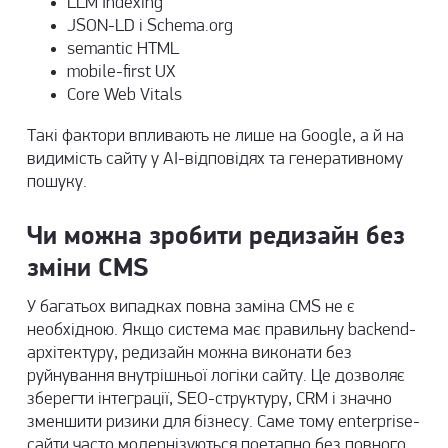
LLM Indexing
JSON-LD і Schema.org
semantic HTML
mobile-first UX
Core Web Vitals
Такі фактори впливають не лише на Google, а й на
видимість сайту у AI-відповідях та генеративному
пошуку.
Чи можна зробити редизайн без
зміни CMS
У багатьох випадках повна заміна CMS не є
необхідною. Якщо система має правильну backend-
архітектуру, редизайн можна виконати без
руйнування внутрішньої логіки сайту. Це дозволяє
зберегти інтеграції, SEO-структуру, CRM і значно
зменшити ризики для бізнесу. Саме тому enterprise-
сайти часто модернізуються поетапно без повного