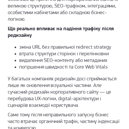
великою структурою, SEO-трафіком, інтеграціями,
особистими кабінетами або складною бізнес-
логікою.
Що реально впливає на падіння трафіку після
редизайну
зміна URL без правильної redirect strategy
втрата структури сторінок і перелінковки
видалення SEO-контенту або метаданих
погіршення швидкості та Core Web Vitals
У багатьох компаніях редизайн досі сприймається
лише як оновлення візуальної частини. Але
сучасний редизайн корпоративного сайту — це
перебудова UX-логіки, digital-архітектури і
сценаріїв взаємодії користувача.
Саме тому після неправильного запуску бізнес
часто втрачає органічний трафік, частину індексації
та конверсію.