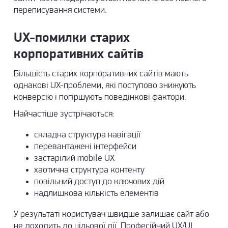
переписування системи.
UX-помилки старих
корпоративних сайтів
Більшість старих корпоративних сайтів мають
однакові UX-проблеми, які поступово знижують
конверсію і погіршують поведінкові фактори.
Найчастіше зустрічаються:
складна структура навігації
перевантажені інтерфейси
застарілий mobile UX
хаотична структура контенту
повільний доступ до ключових дій
надлишкова кількість елементів
У результаті користувач швидше залишає сайт або
не доходить до цільової дії. Професійний UX/UI