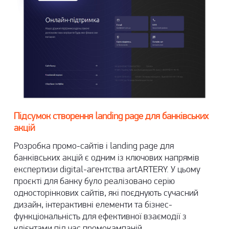
Підсумок створення landing page для банківських
акцій
Розробка промо-сайтів і landing page для
банківських акцій є одним із ключових напрямів
експертизи digital-агентства artARTERY. У цьому
проєкті для банку було реалізовано серію
односторінкових сайтів, які поєднують сучасний
дизайн, інтерактивні елементи та бізнес-
функціональність для ефективної взаємодії з
клієнтами під час промокампаній.