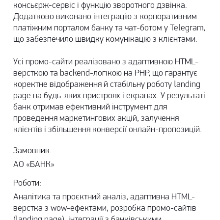
консьєрж-сервіс і функцію зворотного дзвінка.
Додатково виконано інтеграцію з корпоративним
платіжним порталом банку та чат-ботом у Telegram,
що забезпечило швидку комунікацію з клієнтами.
Усі промо-сайти реалізовано з адаптивною HTML-
версткою та backend-логікою на PHP, що гарантує
коректне відображення й стабільну роботу landing
page на будь-яких пристроях і екранах. У результаті
банк отримав ефективний інструмент для
проведення маркетингових акцій, залучення
клієнтів і збільшення конверсії онлайн-пропозицій.
Замовник:
АО «БАНК»
Роботи:
Аналітика та проєктний аналіз, адаптивна HTML-
верстка з wow-ефектами, розробка промо-сайтів
(landing page), інтеграції з банківськими