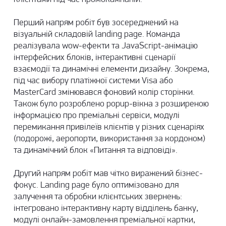
Перший напрям робіт був зосереджений на
візуальній складовій landing page. Команда
реалізувала wow-ефекти та JavaScript-анімацію
інтерфейсних блоків, інтерактивні сценарії
взаємодії та динамічні елементи дизайну. Зокрема,
під час вибору платіжної системи Visa або
MasterCard змінювався фоновий колір сторінки.
Також було розроблено popup-вікна з розширеною
інформацією про преміальні сервіси, модулі
перемикання привілеїв клієнтів у різних сценаріях
(подорожі, аеропорти, використання за кордоном)
та динамічний блок «Питання та відповіді».
Другий напрям робіт мав чітко виражений бізнес-
фокус. Landing page було оптимізовано для
залучення та обробки клієнтських звернень:
інтегровано інтерактивну карту відділень банку,
модулі онлайн-замовлення преміальної картки,