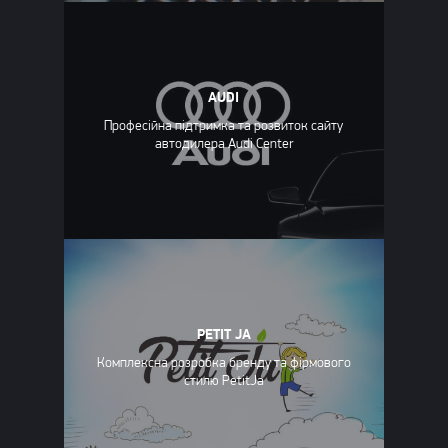
AUDI
Професійна підтримка та розвиток сайту
автодилера Audi Center
PETIT JA
Комплексна розробка бренду та фірмового
стилю PetitJa