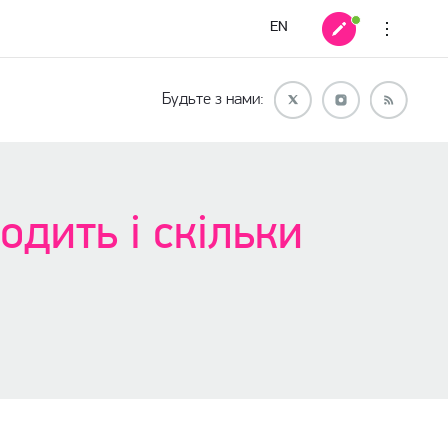
EN
Будьте з нами:
одить і скільки