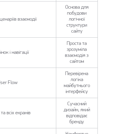
Основа для
побудови
ценаріїв взаємодії
логічної
структури
сайту
Проста та
зрозуміла
ок і навігації
взаємодія з
сайтом
Перевірена
логіка
User Flow
майбутнього
інтерфейсу
Сучасний
дизайн, який
та всіх екранів
відповідає
бренду