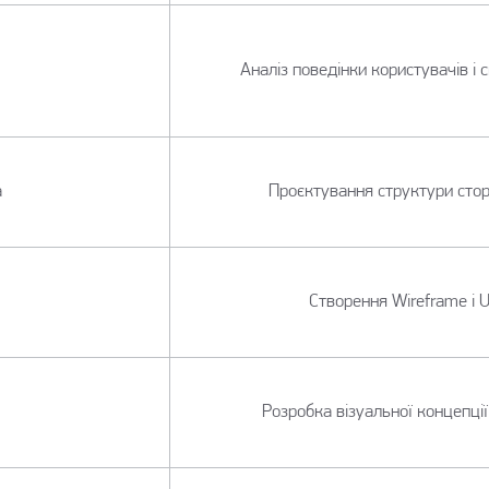
Аналіз поведінки користувачів і с
а
Проєктування структури сторін
Створення Wireframe і 
Розробка візуальної концепції 