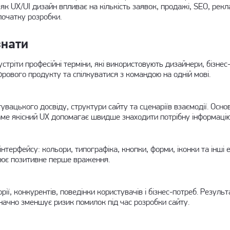
 як UX/UI дизайн впливає на кількість заявок, продажі, SEO, рек
очатку розробки.
знати
стріти професійні терміни, які використовують дизайнери, бізнес
ового продукту та спілкуватися з командою на одній мові.
тувацького досвіду, структури сайту та сценаріїв взаємодії. Ос
аме якісний UX допомагає швидше знаходити потрібну інформацію
інтерфейсу: кольори, типографіка, кнопки, форми, іконки та інші
рює позитивне перше враження.
ії, конкурентів, поведінки користувачів і бізнес-потреб. Резу
значно зменшує ризик помилок під час розробки сайту.