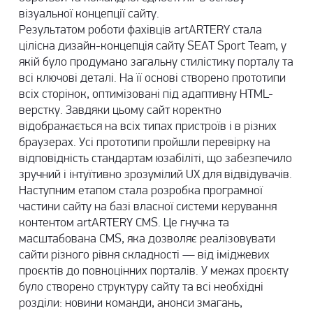
візуальної концепції сайту.
Результатом роботи фахівців artARTERY стала
цілісна дизайн-концепція сайту SEAT Sport Team, у
якій було продумано загальну стилістику порталу та
всі ключові деталі. На її основі створено прототипи
всіх сторінок, оптимізовані під адаптивну HTML-
верстку. Завдяки цьому сайт коректно
відображається на всіх типах пристроїв і в різних
браузерах. Усі прототипи пройшли перевірку на
відповідність стандартам юзабіліті, що забезпечило
зручний і інтуїтивно зрозумілий UX для відвідувачів.
Наступним етапом стала розробка програмної
частини сайту на базі власної системи керування
контентом artARTERY CMS. Це гнучка та
масштабована CMS, яка дозволяє реалізовувати
сайти різного рівня складності — від іміджевих
проєктів до повноцінних порталів. У межах проєкту
було створено структуру сайту та всі необхідні
розділи: новини команди, анонси змагань,