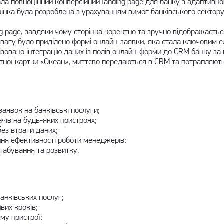
ла повноцінний конверсійний landing page для банку з адаптив
інка була розроблена з урахуванням вимог банківського сектору,
 page, завдяки чому сторінка коректно та зручно відображається
увагу було приділено формі онлайн-заявки, яка стала ключовим е
зовано інтеграцію даних із полів онлайн-форми до CRM банку за 
итної картки «Океан», миттєво передаються в CRM та потрапляю
заявок на банківські послуги;
ачів на будь-яких пристроях;
ез втрати даних;
ння ефективності роботи менеджерів;
штабування та розвитку.
анківських послуг;
вих кроків;
му пристрої;