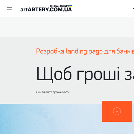
Розробка landing page для банкі
Щоб гроші з
Лендинги та промо-сайти