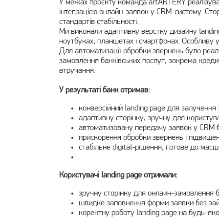
У межах проєкту команда artARTERY реалізува
інтеграцією онлайн-заявок у CRM-систему. Стор
стандартів стабільності.
Ми виконали адаптивну верстку дизайну landing
ноутбуках, планшетах і смартфонах. Особливу 
Для автоматизації обробки звернень було реалі
замовлення банківських послуг, зокрема кред
втручання.
У результаті банк отримав:
конверсійний landing page для залучення 
адаптивну сторінку, зручну для користув
автоматизовану передачу заявок у CRM б
прискорення обробки звернень і підвище
стабільне digital-рішення, готове до мас
Користувачі landing page отримали:
зручну сторінку для онлайн-замовлення б
швидке заповнення форми заявки без зай
коректну роботу landing page на будь-яко