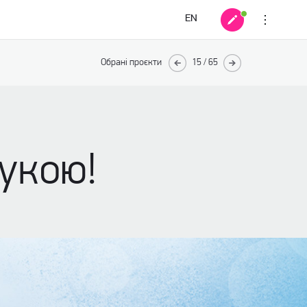
EN
Обрані проєкти
15
/
65
укою!