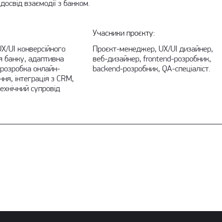
досвід взаємодії з банком.
Учасники проєкту:
X/UI конверсійного
Проєкт-менеджер, UX/UI дизайнер,
ля банку, адаптивна
веб-дизайнер, frontend-розробник,
розробка онлайн-
backend-розробник, QA-спеціаліст.
ня, інтеграція з CRM,
ехнічний супровід