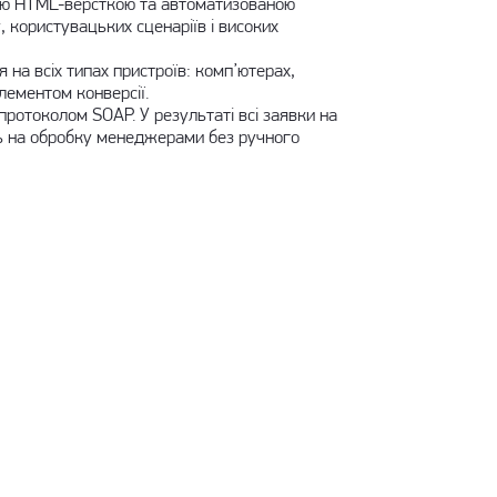
ною HTML-версткою та автоматизованою
 користувацьких сценаріїв і високих
 на всіх типах пристроїв: комп’ютерах,
лементом конверсії.
протоколом SOAP. У результаті всі заявки на
ть на обробку менеджерами без ручного