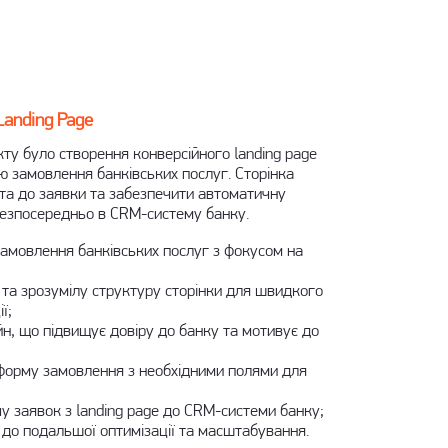
Landing Page
кту було
створення конверсійного landing page
 замовлення банківських послуг. Сторінка
та до заявки та забезпечити автоматичну
безпосередньо в CRM-систему банку.
амовлення банківських послуг з фокусом на
 та зрозумілу структуру сторінки для швидкого
ї;
йн
, що підвищує довіру до банку та мотивує до
форму замовлення з необхідними полями для
у заявок з landing page до CRM-системи банку
;
у до
подальшої оптимізації та масштабування
.