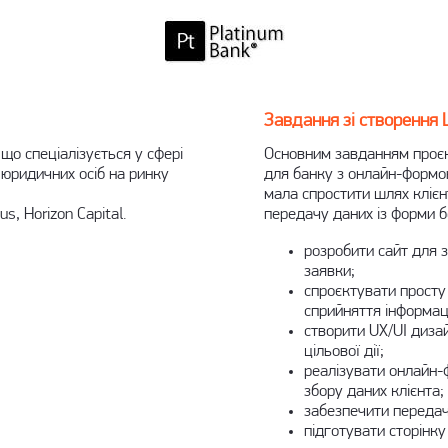
Завдання зі створення 
що спеціалізується у сфері
Основним завданням проє
 юридичних осіб на ринку
для банку
з онлайн-формою
мала спростити шлях клієн
s, Horizon Capital.
передачу даних із форми 
розробити сайт
для з
заявки;
спроєктувати просту
сприйняття інформаці
створити UX/UI диза
цільової дії;
реалізувати онлайн-
збору даних клієнта;
забезпечити
передач
підготувати сторінк