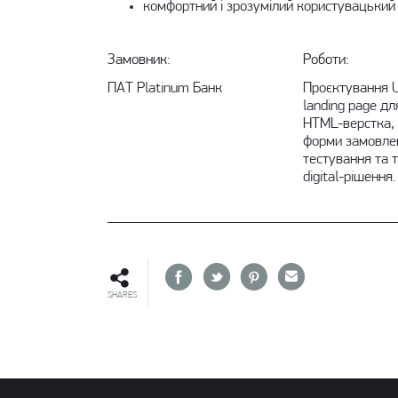
комфортний і зрозумілий користувацький 
Замовник:
Роботи:
ПАТ Platinum Банк
Проєктування U
landing page д
HTML-верстка, 
форми замовлен
тестування та т
digital-рішення.
SHARES