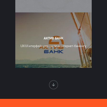
АКТИВ БАНК
UX/UI інтерфейс для системи інтернет-банкінгу