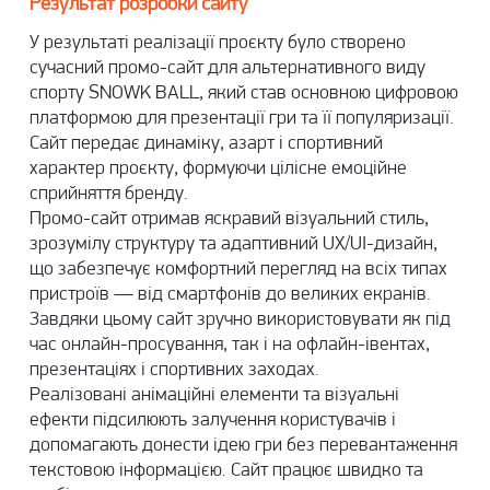
Результат розробки сайту
У результаті реалізації проєкту було створено
сучасний промо-сайт для альтернативного виду
спорту SNOWK BALL, який став основною цифровою
платформою для презентації гри та її популяризації.
Сайт передає динаміку, азарт і спортивний
характер проєкту, формуючи цілісне емоційне
сприйняття бренду.
Промо-сайт отримав яскравий візуальний стиль,
зрозумілу структуру та адаптивний UX/UI-дизайн,
що забезпечує комфортний перегляд на всіх типах
пристроїв — від смартфонів до великих екранів.
Завдяки цьому сайт зручно використовувати як під
час онлайн-просування, так і на офлайн-івентах,
презентаціях і спортивних заходах.
Реалізовані анімаційні елементи та візуальні
ефекти підсилюють залучення користувачів і
допомагають донести ідею гри без перевантаження
текстовою інформацією. Сайт працює швидко та