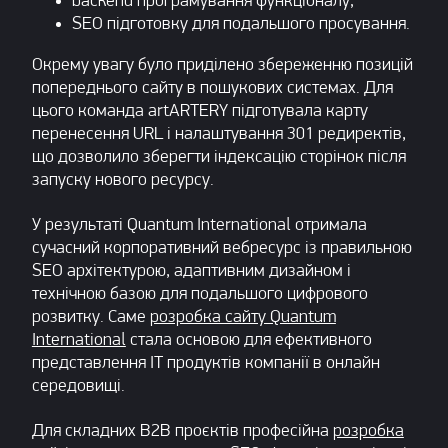
backend програмування функціоналу;
SEO підготовку для подальшого просування.
Окрему увагу було приділено збереженню позицій
попереднього сайту в пошукових системах. Для
цього команда artARTERY підготувала карту
перенесення URL і налаштування 301 редиректів,
що дозволило зберегти індексацію сторінок після
запуску нового ресурсу.
У результаті Quantum International отримала
сучасний корпоративний вебресурс із правильною
SEO архітектурою, адаптивним дизайном і
технічною базою для подальшого цифрового
розвитку. Саме
розробка сайту Quantum
International
стала основою для ефективного
представлення IT продуктів компанії в онлайн
середовищі.
Для складних B2B проєктів професійна
розробка