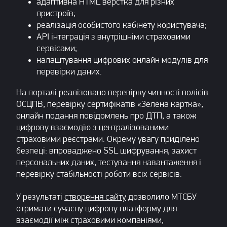
адаптивна HTML верстка для різних
пристроїв;
реалізація особистого кабінету користувача;
API інтеграція з внутрішніми страховими
сервісами;
налаштування цифрових онлайн модулів для
перевірки даних.
На порталі реалізовано перевірку чинності полісів
ОСЦПВ, перевірку сертифікатів «Зелена картка»,
онлайн подання повідомлень про ДТП, а також
цифрову взаємодію з централізованими
страховими реєстрами. Окрему увагу приділено
безпеці: впроваджено SSL шифрування, захист
персональних даних, тестування навантаження і
перевірку стабільності роботи всіх сервісів.
У результаті
створення сайту
дозволило МТСБУ
отримати сучасну цифрову платформу для
взаємодії між страховими компаніями,