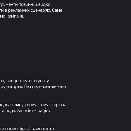
струменти повинні швидко
ти в рекламних сценаріях. Саме
мо кампанії.
ня, концентрувати увагу
ю аудиторією без перевантаження
ідала темпу ринку, тому сторінка
та подальшої інтеграції у
 промо digital кампанії та