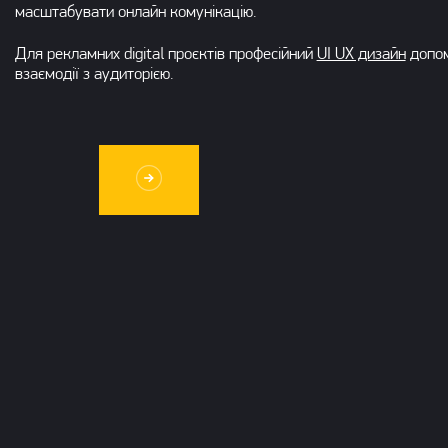
масштабувати онлайн комунікацію.
Для рекламних digital проєктів професійний
UI UX дизайн
допом
взаємодії з аудиторією.
Обговорити п
gital-агентство у Києві
Маєте проєкт? У нас є рішення.
80
m: