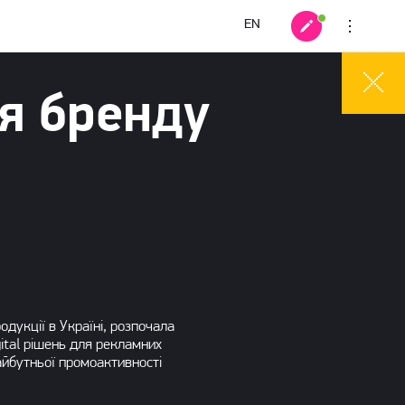
EN
ля бренду
одукції в Україні, розпочала
gital рішень для рекламних
айбутньої промоактивності