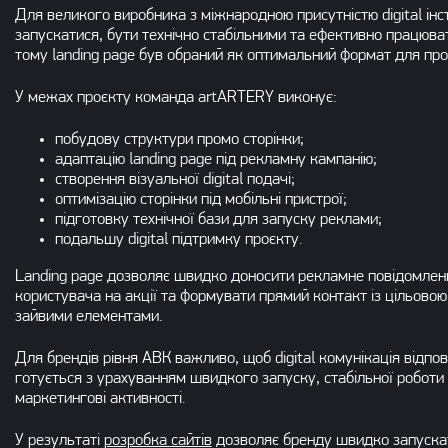
Для великого виробника з міжнародною присутністю digital ін
запускатися, бути технічно стабільними та ефективно працюва
тому landing page був обраний як оптимальний формат для про
У межах проєкту команда artARTERY виконує:
побудову структури промо сторінки;
адаптацію landing page під рекламну кампанію;
створення візуальної digital подачі;
оптимізацію сторінки під мобільні пристрої;
підготовку технічної бази для запуску реклами;
подальшу digital підтримку проєкту.
Landing page дозволяє швидко доносити рекламне повідомлен
користувача на акції та формувати прямий контакт із цільово
зайвими елементами.
Для брендів рівня АВК важливо, щоб digital комунікація відпов
готується з урахуванням швидкого запуску, стабільної роботи 
маркетингові активності.
У результаті
розробка сайтів
дозволяє бренду швидко запускати