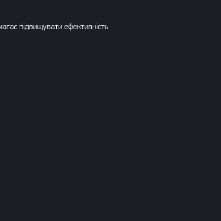
агає підвищувати ефективність
роєкт