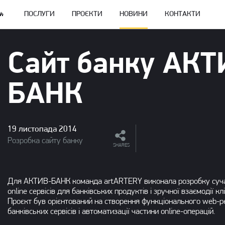
ПОСЛУГИ
ПРОЄКТИ
НОВИНИ
КОНТАКТИ
Сайт банку АКТ
БАНК
19 листопада 2014
Розробка сайту банку
SHARES
Для АКТИВ-БАНК команда artARTERY виконала розробку сучас
online сервісів для банківських продуктів і зручної взаємодії кл
Проєкт був орієнтований на створення функціонального web-ре
банківських сервісів і автоматизації частини online-операцій.