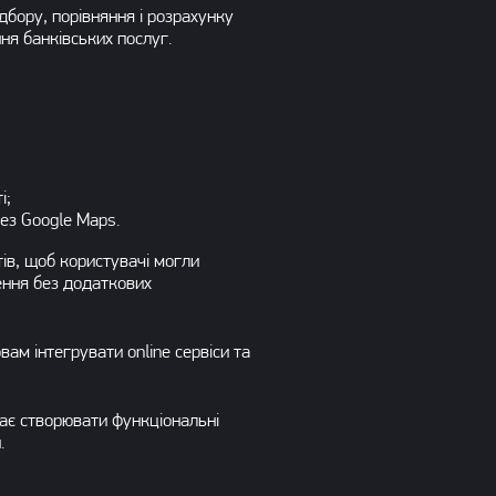
дбору, порівняння і розрахунку
ня банківських послуг.
і;
рез Google Maps.
ів, щоб користувачі могли
ення без додаткових
ам інтегрувати online сервіси та
ає створювати функціональні
.