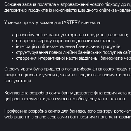
Основна задача полягала у впровадженні нового підходу до пі
депозитних продуктів із можливістю швидкого online-замовлен
У межах проєкту команда artARTERY виконала:
розробку online-калькуляторів для кредитів і депозитів;
створення сервісу порівняння депозитних ставок;
інтеграцію online-замовлення банківських продуктів;
структурування повної лінійки банківських послуг на сайт
створення інтерактивної карти відділень і банкоматів че
Окрему увагу було приділено логіці вибору фінансових продукт
швидко оцінювати умови депозитів і кредитів та приймати ріш
консультацій.
Комплексна
розробка сайту банку
дозволяє фінансовим установ
цифрові інструменти для сучасного обслуговування клієнтів.
Професійна
розробка сайтів
для банківського сектору допомаг
web-рішення з online сервісами і банківськими калькуляторами