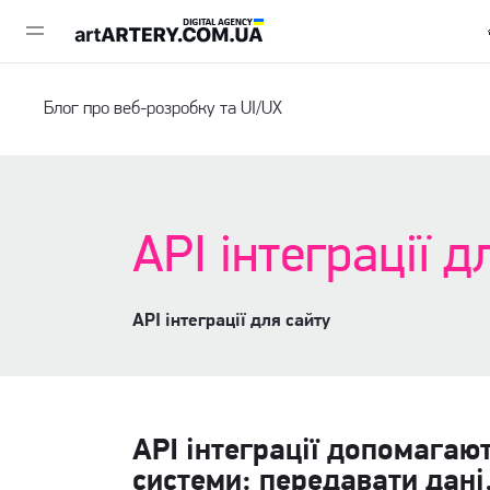
Блог про веб-розробку та UI/UX
API інтеграції 
API інтеграції для сайту
API інтеграції допомагаю
системи: передавати дані