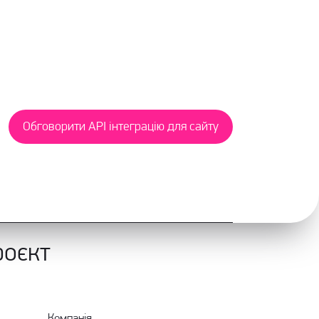
Обговорити API інтеграцію для сайту
роєкт