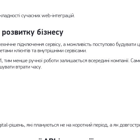
кладності сучасних web-інтеграцій.
т розвитку бізнесу
 технічне підключення сервісу, а можливість поступово будувати
тами клієнтів та внутрішніми сервісами.
I, тим менше ручної роботи залишається всередині компанії. Са
шувати втрати часу.
ital-рішень, які плануються не на короткий період, а як довгостр