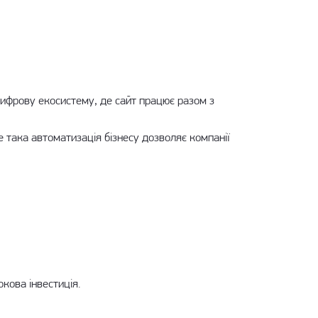
 цифрову екосистему, де сайт працює разом з
ме така
автоматизація бізнесу
дозволяє компанії
окова інвестиція.