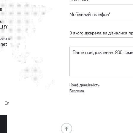
80
m:
TERY
З якого джерела ви дізналися п
оектів:
.net
Конфіденційність
Безпека
En