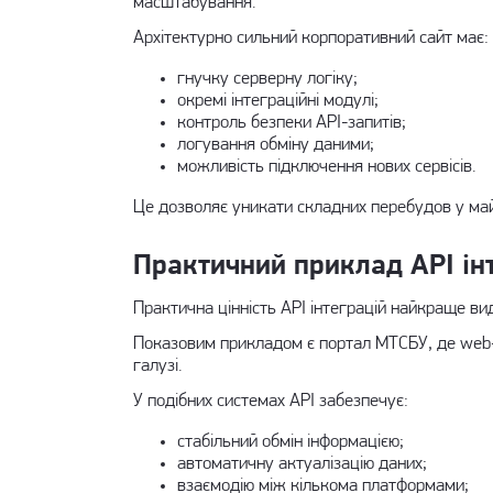
масштабування.
Архітектурно сильний корпоративний сайт має:
гнучку серверну логіку;
окремі інтеграційні модулі;
контроль безпеки API-запитів;
логування обміну даними;
можливість підключення нових сервісів.
Це дозволяє уникати складних перебудов у ма
Практичний приклад API інт
Практична цінність API інтеграцій найкраще ви
Показовим прикладом є
портал МТСБУ
, де we
галузі.
У подібних системах API забезпечує:
стабільний обмін інформацією;
автоматичну актуалізацію даних;
взаємодію між кількома платформами;