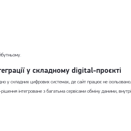
йбутньому.
еграції у складному digital-проєкті
дно у складних цифрових системах, де сайт працює не ізольовано
b-рішення інтегроване з багатьма сервісами обміну даними, вну