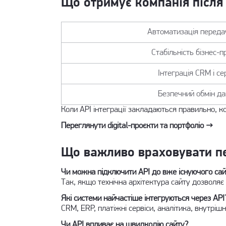
Що отримує компанія після 
Автоматизація переда
Стабільність бізнес-п
Інтеграція CRM і сер
Безпечний обмін д
Коли API інтеграції закладаються правильно, к
Переглянути digital-проєкти та портфоліо →
Що важливо враховувати пе
Чи можна підключити API до вже існуючого са
Так, якщо технічна архітектура сайту дозволяє 
Які системи найчастіше інтегруються через API
CRM, ERP, платіжні сервіси, аналітика, внутрішн
Чи API впливає на швидкодію сайту?