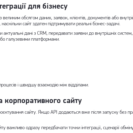
теграції для бізнесу
 з великим обсягом даних, заявок, клієнтів, документів або внутр
, наскільки сайт здатен підтримувати реальні бізнес-задачі.
 актуальні дані з CRM, передавати заявки до внутрішніх систем,
 або галузевими платформами.
процесів і швидшу взаємодію між відділами.
ра корпоративного сайту
проєктування сайту. Якщо API додаються вже після запуску без пр
йту
важливо одразу передбачати точки інтеграції, сценарії обмі