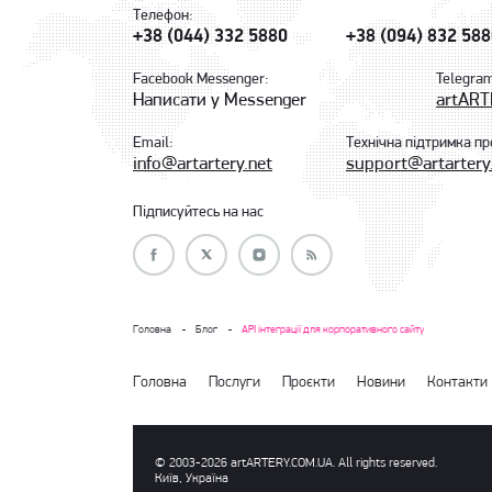
Телефон:
+38 (044) 332 5880
+38 (094) 832 58
Facebook Messenger:
Telegra
Написати у Messenger
artAR
Email:
Технічна підтримка пр
info@artartery.net
support@artartery
Підписуйтесь на нас
Головна
Блог
API інтеграції для корпоративного сайту
Головна
Послуги
Проєкти
Новини
Контакти
© 2003-2026 аrtARTERY.COM.UA. All rights reserved.
Київ, Україна