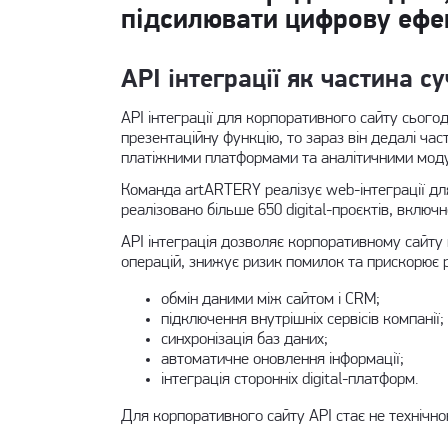
підсилювати цифрову ефек
API інтеграції як частина 
API інтеграції для корпоративного сайту сьог
презентаційну функцію, то зараз він дедалі ча
платіжними платформами та аналітичними мод
Команда
artARTERY реалізує web-інтеграції
для
реалізовано більше 650 digital-проєктів, вклю
API інтеграція дозволяє корпоративному сайту 
операцій, знижує ризик помилок та прискорює р
обмін даними між сайтом і CRM;
підключення внутрішніх сервісів компанії;
синхронізація баз даних;
автоматичне оновлення інформації;
інтеграція сторонніх digital-платформ.
Для корпоративного сайту API стає не технічно