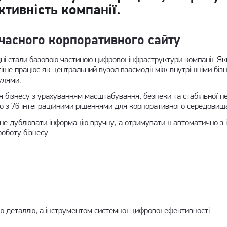
тивність компанії.
сучасного корпоративного сайту
одні стали базовою частиною цифрової інфраструктури компанії. 
стіше працює як центральний вузол взаємодії між внутрішніми біз
улями.
 бізнесу з урахуванням масштабування, безпеки та стабільної пе
чно з 76 інтеграційними рішеннями для корпоративного середовищ
не дублювати інформацію вручну, а отримувати її автоматично з і
оботу бізнесу.
ю деталлю, а інструментом системної цифрової ефективності.