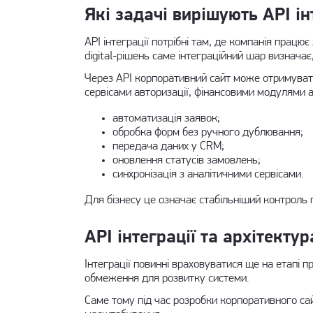
Які задачі вирішують API ін
API інтеграції потрібні там, де компанія працює
digital-рішень саме інтеграційний шар визначає
Через API корпоративний сайт може отримувати
сервісами авторизації, фінансовими модулями
автоматизація заявок;
обробка форм без ручного дублювання;
передача даних у CRM;
оновлення статусів замовлень;
синхронізація з аналітичними сервісами.
Для бізнесу це означає стабільніший контроль 
API інтеграції та архітекту
Інтеграції повинні враховуватися ще на етапі 
обмеження для розвитку системи.
Саме тому під час
розробки корпоративного са