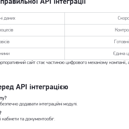
правильної API інтеграції
чі даних
Скоро
роцесів
Контро
вісів
Готовн
аними
Єдина ц
орпоративний сайт стає частиною цифрового механізму компанії,
ред API інтеграцією
йту?
безпечно додавати інтеграційні модулі.
?
і кабінети та документообіг.