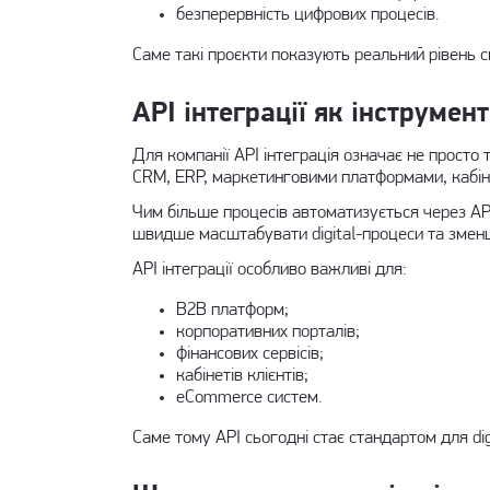
безперервність цифрових процесів.
Саме такі проєкти показують реальний рівень с
API інтеграції як інструмен
Для компанії API інтеграція означає не просто
CRM, ERP, маркетинговими платформами, кабіне
Чим більше процесів автоматизується через AP
швидше масштабувати digital-процеси та змен
API інтеграції особливо важливі для:
B2B платформ;
корпоративних порталів;
фінансових сервісів;
кабінетів клієнтів;
eCommerce систем.
Саме тому API сьогодні стає стандартом для dig