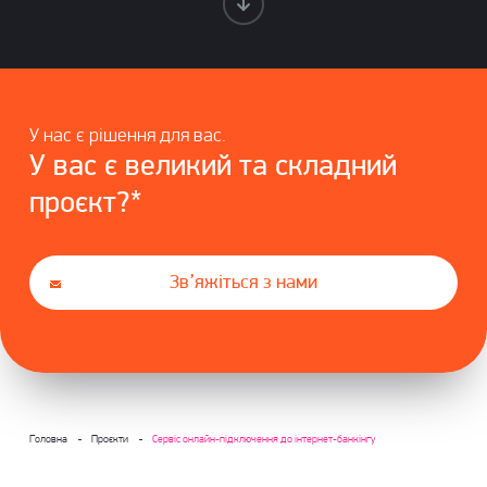
У нас є рішення для вас.
У вас є великий та складний
проєкт?*
Зв’яжіться з нами
Головна
Проєкти
Сервіс онлайн-підключення до інтернет-банкінгу