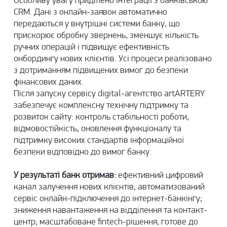
Особливу увагу приділено інтеграції з банківською
CRM. Дані з онлайн-заявок автоматично
передаються у внутрішні системи банку, що
прискорює обробку звернень, зменшує кількість
ручних операцій і підвищує ефективність
онбордингу нових клієнтів. Усі процеси реалізовано
з дотриманням підвищених вимог до безпеки
фінансових даних.
Після запуску сервісу digital-агентство artARTERY
забезпечує комплексну технічну підтримку та
розвиток сайту: контроль стабільності роботи,
відмовостійкість, оновлення функціоналу та
підтримку високих стандартів інформаційної
безпеки відповідно до вимог банку.
У результаті банк отримав:
ефективний цифровий
канал залучення нових клієнтів; автоматизований
сервіс онлайн-підключення до інтернет-банкінгу;
зниження навантаження на відділення та контакт-
центр; масштабоване fintech-рішення, готове до