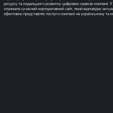
ресурсу та подальшого розвитку цифрових сервісів компанії. У
отримала сучасний корпоративний сайт, який відповідає акту
ефективно представляє послуги компанії на українському та 
Обговорити п
gital-агентство у Києві
Маєте проєкт? У нас є рішення.
80
m:
TERY