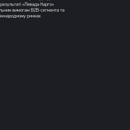
 результаті «Левада Карго»
альним вимогам B2B-сегмента та
міжнародному ринках.
роєкт