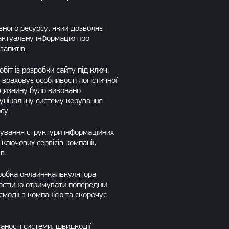
ного ресурсу, який дозволяє
актуальну інформацію про
запитів.
іт із розробки сайту під ключ.
 враховує особливості логістичної
 дизайну було виконано
 унікальну систему керування
су.
ування структури інформаційних
ключових сервісів компанії,
в.
зробка онлайн-калькулятора
мостійно отримувати попередній
модії з компанією та скорочує
аності системи, швидкодії