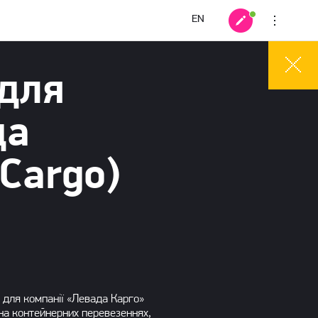
EN
 для
да
Cargo)
для компанії «Левада Карго»
 на контейнерних перевезеннях,