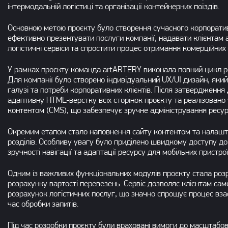
інтермодальній логістиці та організації контейнерних поїздів.
Основною метою проєкту було створення сучасного корпоратив
ефективно презентувати послуги компанії, надавати клієнтам 
логістичні сервіси та спростити процес отримання комерційних 
У рамках проєкту команда artARTERY виконала повний цикл роб
Для компанії було створено індивідуальний UX/UI дизайн, який
галузі та потреби корпоративних клієнтів. Після затвердження
адаптивну HTML-верстку всіх сторінок проєкту та реалізовано
контентом (CMS), що забезпечує зручне адміністрування ресур
Окремим етапом стало наповнення сайту контентом та налашт
розділів. Особливу увагу було приділено швидкому доступу до 
зручності навігації та адаптації ресурсу для мобільних пристрої
Одним із важливих функціональних модулів проєкту стала ро
розрахунку вартості перевезень. Сервіс дозволяє клієнтам са
розрахунок логістичних послуг, що значно спрощує процес взає
час обробки запитів.
Під час розробки проєкту були враховані вимоги до масштабов